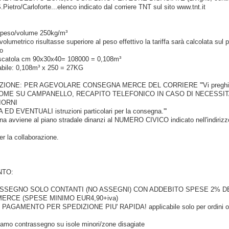
.Pietro/Carloforte...elenco indicato dal corriere TNT sul sito www.tnt.it
 peso/volume 250kg/m³
volumetrico risultasse superiore al peso effettivo la tariffa sarà calcolata sul 
o
scatola cm 90x30x40= 108000 = 0,108m³
abile: 0,108m³ x 250 = 27KG
TENZIONE: PER AGEVOLARE CONSEGNA MERCE DEL CORRIERE '''Vi pregh
 NOME SU CAMPANELLO, RECAPITO TELEFONICO IN CASO DI NECESSITA
IORNI
D EVENTUALI istruzioni particolari per la consegna.'''
a avviene al piano stradale dinanzi al NUMERO CIVICO indicato nell'indirizz
 la collaborazione.
TO:
RASSEGNO SOLO CONTANTI (NO ASSEGNI) CON ADDEBITO SPESE 2% D
ERCE (SPESE MINIMO EUR4,90+iva)
AGAMENTO PER SPEDIZIONE PIU' RAPIDA! applicabile solo per ordini ol
iamo contrassegno su isole minori/zone disagiate