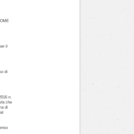
NOME
er il
so di
2016 n.
rla che
ma di
dal
senso