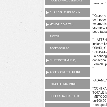
ACCENDINI-ACCENDIGAS
Venezia, S
CUCINA-RICARICA GAS
CURA DELLE PERSONA-
*Rapporto
MANICURE-LAMETTE
se il peso 
volumetric
MEMORIE DIGITALI
esempio: 
peso tass
PICCOLI
'''---AT
ELETTRODOMESTICI
indicare
AC230V
ORARI, G
ACCESSORI PC
CHIUSURA E
La consegn
consegna.
BLUETOOTH MUSIC,
GRAZIE per
CASSE, CUFFIE,
'''
MICROFONI, RADIO...
ACCESSORI CELLULARI
SMARTPHONES
PAGAMEN
CANCELLERIA, VARIE
'''CONT
CASALINGHI
TOTALE M
COLLA ATTACCATUTTO
-METODO P
eur100,00
ATTAK
*non sped