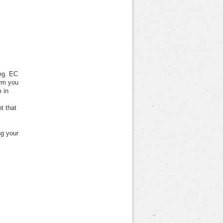
Reg. EC
rm you
 in
t that
ng your