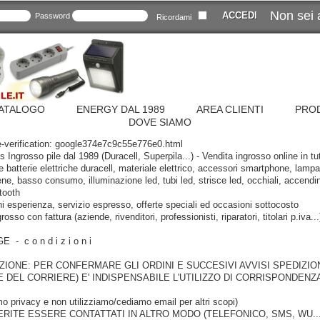
Non sei 
Password
Ricordami
ATALOGO
ENERGY DAL 1989
AREA CLIENTI
PROD
DOVE SIAMO
e-verification: google374e7c9c55e776e0.html
s Ingrosso pile dal 1989 (Duracell, Superpila...) - Vendita ingrosso online in tu
ile batterie elettriche duracell, materiale elettrico, accessori smartphone, lamp
ene, basso consumo, illuminazione led, tubi led, strisce led, occhiali, accendin
etooth
ni esperienza, servizio espresso, offerte speciali ed occasioni sottocosto
rosso con fattura (aziende, rivenditori, professionisti, riparatori, titolari p.iva..
- c o n d i z i o n i
TENZIONE: PER CONFERMARE GLI ORDINI E SUCCESIVI AVVISI SPEDIZIO
E DEL CORRIERE) E' INDISPENSABILE L'UTILIZZO DI CORRISPONDENZ
mo privacy e non utilizziamo/cediamo email per altri scopi)
RITE ESSERE CONTATTATI IN ALTRO MODO (TELEFONICO, SMS, WU...