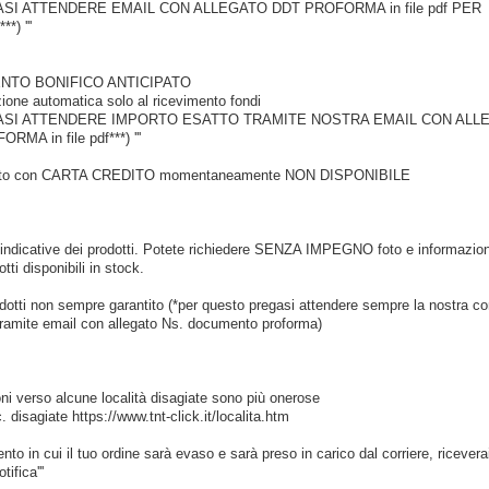
ASI ATTENDERE EMAIL CON ALLEGATO DDT PROFORMA in file pdf PER
*) '''
ENTO BONIFICO ANTICIPATO
ione automatica solo al ricevimento fondi
GASI ATTENDERE IMPORTO ESATTO TRAMITE NOSTRA EMAIL CON ALL
MA in file pdf***) '''
to con CARTA CREDITO momentaneamente NON DISPONIBILE
indicative dei prodotti. Potete richiedere SENZA IMPEGNO foto e informazion
otti disponibili in stock.
dotti non sempre garantito (*per questo pregasi attendere sempre la nostra c
 tramite email con allegato Ns. documento proforma)
oni verso alcune località disagiate sono più onerose
 disagiate https://www.tnt-click.it/localita.htm
nto in cui il tuo ordine sarà evaso e sarà preso in carico dal corriere, ricevera
tifica'''