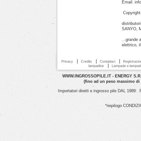
Email: inf
Copyright
distribut
SANYO, M
...grande a
elettrico,
Privacy
Credits
Contattaci
Registrazio
lampadine
Lampade e lampad
WWW.INGROSSOPILE.IT - ENERGY S.R.L.S
(fino ad un peso massimo di
Importatori diretti e ingrosso pile DAL
*riepilogo CONDIZION