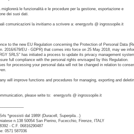
 migliorerà le funzionalità e le procedure per la gestione, esportazione e
one dei suoi dati.
ali comunicazioni la invitiamo a scrivere a: energysrls @ ingrossopile.it
ence to the new EU Regulation concerning the Protection of Personal Data (
 n. 2016/679/EU - GDPR) that comes into force on 25 May 2018, may we info
RGY SRLS" has initiated a process to update its privacy management system
nsure full compliance with the personal rights envisaged by this Regulation.
es for processing your personal data will not be changed in relation to consen
ven.
y will improve functions and procedures for managing, exporting and deleti
mmunication, please write to: energysrls @ ingrossopile.it
____________
s *grossisti dal 1989! (Duracell, Superpila...)
niatese n.138 50054 San Pierino, Fucecchio, Firenze, ITALY
8392 - C.F. 06816290487
e: 0571 587036