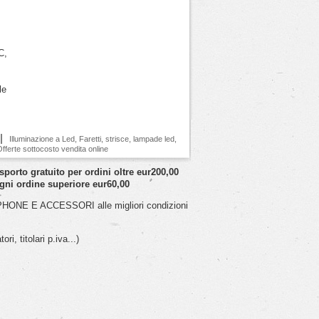
C,
le
Illuminazione a Led, Faretti, strisce, lampade led,
– Offerte sottocosto vendita online
o gratuito per ordini oltre eur200,00
ni ordine superiore eur60,00
ONE E ACCESSORI alle migliori condizioni
i, titolari p.iva...)