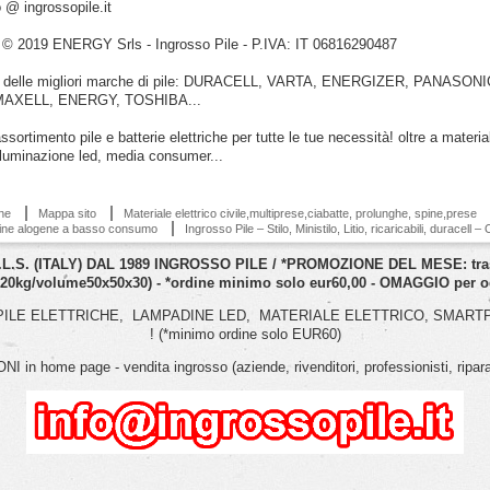
o @ ingrossopile.it
 © 2019 ENERGY Srls - Ingrosso Pile - P.IVA: IT 06816290487
ori delle migliori marche di pile: DURACELL, VARTA, ENERGIZER, PANASONI
AXELL, ENERGY, TOSHIBA...
ssortimento pile e batterie elettriche per tutte le tue necessità! oltre a materia
 illuminazione led, media consumer...
ne
Mappa sito
Materiale elettrico civile,multiprese,ciabatte, prolunghe, spine,prese
ine alogene a basso consumo
Ingrosso Pile – Stilo, Ministilo, Litio, ricaricabili, duracell 
. (ITALY) DAL 1989 INGROSSO PILE / *PROMOZIONE DEL MESE: trasport
 20kg/volume50x50x30) - *ordine minimo solo eur60,00 - OMAGGIO per og
 1989: PILE ELETTRICHE, LAMPADINE LED, MATERIALE ELETTRICO, SMARTPH
! (*minimo ordine solo EUR60)
I in home page - vendita ingrosso (aziende, rivenditori, professionisti, riparator