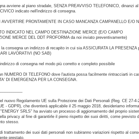
gna avviene al piano stradale, SENZA PREAVVISO TELEFONICO, dinanzi al
VICO indicato nell'indirizzo di consegna.
I AVVERTIRE PRONTAMENTE IN CASO MANCANZA CAMPANELLO E/O 
TO INDICATO NEL CAMPO DESTINAZIONE MERCE (E/O CAMPO
IONE MERCE DEL DDT PROFORMA da noi inviato preventivamente)
r la consegna un indirizzo di recapito in cui sia ASSICURATA LA PRESENZA p
 ORARI LAVORATIVI (NO SAB)
'indirizzo di consegna nel modo più corretto e completo possibile
 un NUMERO DI TELEFONO dove l'autista possa facilmente rintracciarti in ca
TA' DI EMERGENZA PER LA CONSEGNA.
___________
del nuovo Regolamento UE sulla Protezione dei Dati Personali (Reg. CE 27-4-
E - GDPR), che diventerà applicabile il 25 maggio 2018, desideriamo informa
à "ENERGY SRLS" ha avviato un processo di aggiornamento del proprio siste
lla privacy al fine di garantirle il pieno rispetto dei suoi diritti, come previsto 
to stesso.
à di trattamento dei suoi dati personali non subiranno variazioni rispetto al con
nte prestato.