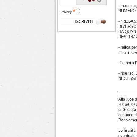
-La conse
NUMERO CI
Privacy
-PREGAS
DIVERSO
DA QUAN
DESTINAZ
-Indica pe
ritiro in
-Compila l
-Inserisci
NECESSI
________
Alla luce 
2016/679/U
la Societ
gestione de
Regolamen
Le finalit
eventualme