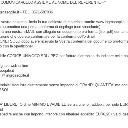
COMUNICARCELO ASSIEME AL NOME DEL REFERENTE---'''
ingrossopile.it - TEL. 0571-587036
vostra richiesta: Invia la tua richiesta di materiale tramite www.ingrossopile.it
in automatico una prima conferma di riepilogo (non vincolante)
irà una nostra EMAIL con allegato un documento pro-forma (file .pdf) con ant
izione che dovrete confermare per la conferma dell'ordine!
IONE! SOLO dopo avere ricevuto la Vostra conferma del documento pro-form
 con la spedizione!
bile CODICE UNIVOCO SDI / PEC per fattura elettronica da indicare nelle no
igitale web online
sopile.it
o @ ingrossopile.it
iendale: Acquista direttamente senza impegno di GRANDI QUANTITA' ma con 
OSSO!
' LIBERE! Ordine MINIMO EVADIBILE senza ulteriori addebiti per solo EUR
a)
pedire anche con importo inferiore con ulteriore addebito EUR6,90+iva di ge