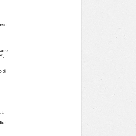
peso
iamo
',
o di
EL
tre