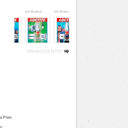
zi
set 36 pezzi
set 36 pezzi
GR
COLLA 2GR
COLLA 3GR
LOCTITE GEL
LOCTITE
attaccatutto
istantanea
to #x27i
rapido #x26i
attaccatutto #x27i
VISUALIZZA TUTTI
a,Pianosa,Ponza,Procida,Salina,S.Pietro,Stromboli,Ustica,Ventotene,Vulcano
o