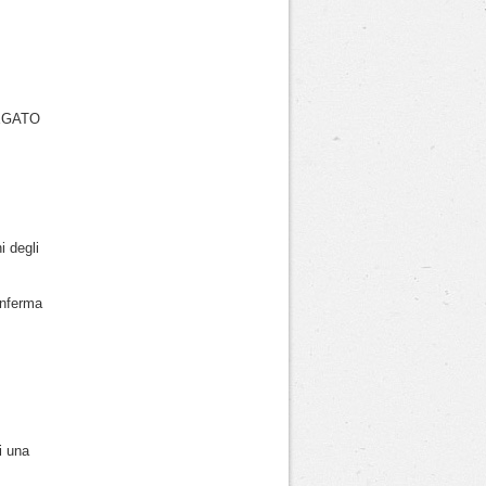
EGATO
i degli
onferma
i una