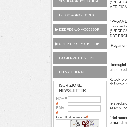
VENTILATORI PORTATILI A
(***PREG
VERIFICA**
PILE
HOBBY WORKS TOOLS
UTENSILI CASA
'''PAGAM
con spediz
IDEE REGALO -ACCESSORI
(***PRE
DDT PROFOR
OUTLET - OFFERTE - FINE
-Pagamen
SERIE
LUBRIFICANTI E AFFINI
MOTORI AUTO OUTLET
-Immagini 
ultimi prod
DPI MASCHERINE-
IGIENIZZANTI
-Stock pro
definitiva
ISCRIZIONE
NEWSLETTER
NOME
le spedizi
EMAIL
esempi loc.
Controllo di sicurezza
'''Nel mome
e-mail di no