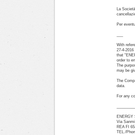
La Società
cancellazi
Per eventu
___
With refer
27-4-2016
that "ENE
order to e
The purpos
may be gi
The Compan
data.
For any co
________
ENERGY Srl
Via Sanmi
REA FI 65
TEL./Phon