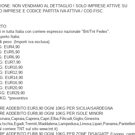
ZIONE: NON VENDIAMO AL DETTAGLIO ! SOLO IMPRESE ATTIVE SU
 IMPRESE E CODICE PARTITA IVA ATTIVA / COD.FISC.
set 36 pezzi
set 36 pez
COLLA 2GR
COLLA 3
LOCTITE GEL
LOCTITE
attaccatutto
istantanea
RTO:
rapido #x26i
attaccatut
i in tutta Italia con corriere espresso nazionale "Brt/Tnt Fedex".
porto Italia:
di peso: (Importi iva esclusa)
G: EUR4,90
G: EUR5,90
G: EUR6,90
KG: EUR7,90
KG: EUR10,90
KG: EUR12,90
GG: EUR14,90
KG: EUR16,90
KG: EUR20,90
0KG: EUR29,90
0KG: *preventivo
RE ADDEBITO EUR3,90 OGNI 10KG PER SICILIA/SARDEGNA
RE ADDEBITO EUR8,90 OGNI 10KG PER ISOLE MINORI
Asinara,Capraia,Caprera,Capri,Elba,Filicudi,Giglio,Ginestra
,Ischia,Egadi,Tremiti,Maddalena,Lampedusa,Linosa,Lipari,Panarea,Pantelleri
l corriere TNT sul sito www.tnt.it)
RE ADDEBITO EUR8,90 OGNI 10KG PER ZONE DISAGIATE (Livigno, centr