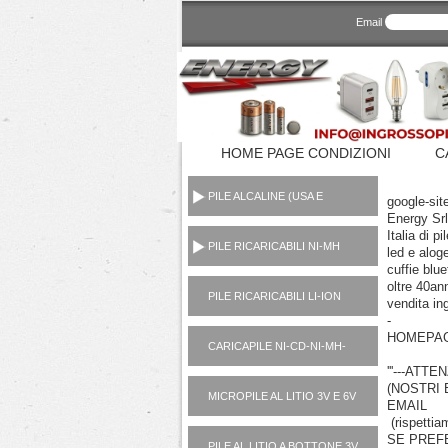
Email
HOME PAGE CONDIZIONI
C
PILE ALCALINE (USA E
google-sit
GETTA CONSUMER)
Energy Srl
Italia di p
PILE RICARICABILI NI-MH
led e alog
1,2V
cuffie blu
oltre 40an
PILE RICARICABILI LI-ION
vendita ing
3,7V
-
HOMEPAGE 
CARICAPILE NI-CD-NI-MH-
LI-ION-POWER BANK
'''---AT
(NOSTRI 
MICROPILE AL LITIO 3V E 6V
EMAIL
(rispettia
SE PREFE
PILE AL LITIO A BOTTONE 3V