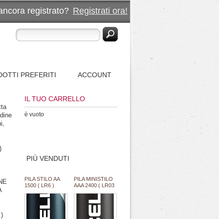
ancora registrato?
Registrati ora!
OTTI PREFERITI
ACCOUNT
IL TUO CARRELLO
tta
è vuoto
adine
i,
.)
PIÙ VENDUTI
PILA STILO AA
PILA MINISTILO
NE
1500 ( LR6 )
AAA 2400 ( LR03
A
ALC. 1,5V
) ALCALINA 1,5V
PROCELL
PROCELL
DURACELL
DURACELL
INDUSTRIAL
INDUSTRIAL
)
"SFUSO/BULK"
"SFUSO/BULK"