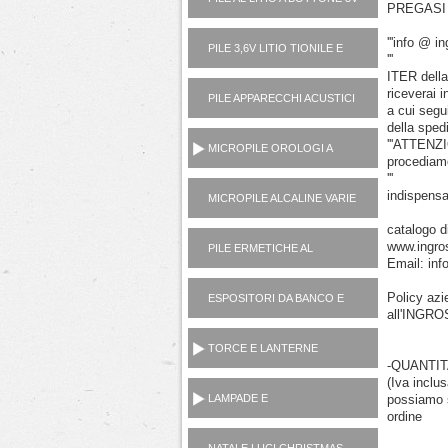
PREGASI 
'''info @ 
PILE 3,6V LITIO TIONILE E
'''
3V LITIO MANGANESE (USA
ITER della 
E GETTA)
riceverai 
PILE APPARECCHI ACUSTICI
a cui segu
1,4V ZINCO ARIA
della sped
'''ATTENZ
MICROPILE OROLOGI A
procediamo
PASTICCA OSSIDO
'''
ARGENTO 1,5V
indispensa
MICROPILE ALCALINE VARIE
(1,5V, 6V, 12V)
catalogo d
www.ingros
PILE ERMETICHE AL
Email: inf
PIOMBO 6V E 12V
Policy az
ESPOSITORI DA BANCO E
all'INGR
TERRA
TORCE E LANTERNE
-QUANTITA
PORTATILI
(Iva inclus
LAMPADE E
possiamo s
ordine
ILLUMINOTECNICA