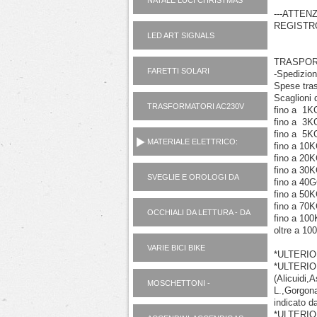
NATALE LUCI CHRISTMAS
---ATTEN
REGISTRO
LED ART SIGNALS
TRASPO
FARETTI SOLARI
-Spedizion
Spese tras
Scaglioni 
TRASFORMATORI AC230V
fino a 1K
AD ALIMENTATORI 12V
fino a 3K
fino a 5K
MATERIALE ELETTRICO:
fino a 10
VARIE
fino a 20
fino a 30
SVEGLIE E OROLOGI DA
fino a 40
PARETE
fino a 50
fino a 70
OCCHIALI DA LETTURA - DA
fino a 10
SOLE
oltre a 10
VARIE BICI BIKE
*ULTERIO
*ULTERIO
(Alicuidi,
MOSCHETTONI -
L.,Gorgona
PORTACHIAVI
indicato da
*ULTERIO