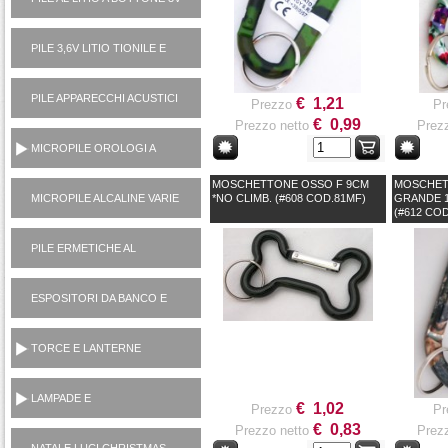
PILE 3,6V LITIO TIONILE E
3V LITIO MANGANESE (USA
E GETTA)
PILE APPARECCHI ACUSTICI
€ 1,21
Prezzo
Pr
1,4V ZINCO ARIA
€ 0,99
Prezzo netto
Prezz
MICROPILE OROLOGI A
PASTICCA OSSIDO
MOSCHETTONE OSSO F 9CM
MOSCHET
ARGENTO 1,5V
MICROPILE ALCALINE VARIE
*NO CLIMB. (#608 COD.81MF)
GRANDE 1
(#612 CO
(1,5V, 6V, 12V)
PILE ERMETICHE AL
PIOMBO 6V E 12V
ESPOSITORI DA BANCO E
TERRA
TORCE E LANTERNE
PORTATILI
LAMPADE E
€ 1,02
Prezzo
Pr
ILLUMINOTECNICA
€ 0,83
Prezzo netto
Prezz