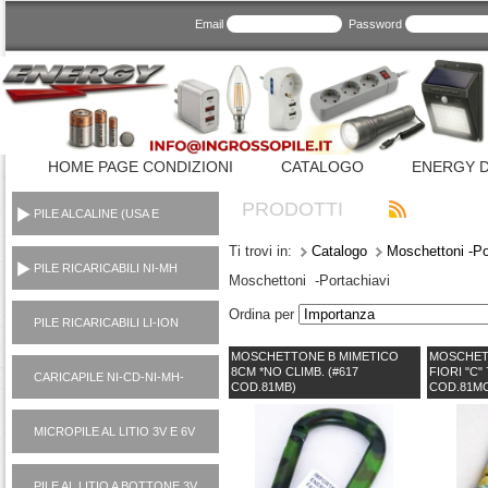
Email
Password
HOME PAGE CONDIZIONI
CATALOGO
ENERGY D
PRODOTTI
PILE ALCALINE (USA E
GETTA CONSUMER)
Ti trovi in:
Catalogo
Moschettoni -Po
PILE RICARICABILI NI-MH
Moschettoni -Portachiavi
1,2V
Ordina per
PILE RICARICABILI LI-ION
3,7V
MOSCHETTONE B MIMETICO
MOSCHET
8CM *NO CLIMB. (#617
FIORI "C"
CARICAPILE NI-CD-NI-MH-
COD.81MB)
COD.81MC
LI-ION-POWER BANK
MICROPILE AL LITIO 3V E 6V
PILE AL LITIO A BOTTONE 3V