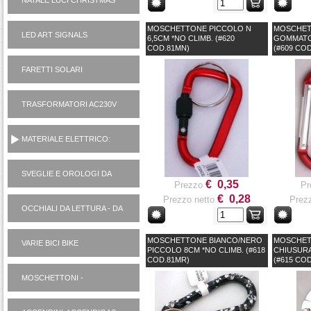
NATALE LUCI CHRISTMAS
MOSCHETTONE PICCOLO N
MOSCHET
LED ART SIGNALS
6,5CM *NO CLIMB. (#620
GOMMATO
COD.81MN)
(#609 CO
FARETTI SOLARI
TRASFORMATORI AC230V
AD ALIMENTATORI 12V
MATERIALE ELETTRICO:
VARIE
SVEGLIE E OROLOGI DA
€ 0,35
Prezzo
Pr
PARETE
€ 0,28
Prezzo netto
Prezz
OCCHIALI DA LETTURA - DA
SOLE
MOSCHETTONE BIANCO/NERO
MOSCHET
VARIE BICI BIKE
PICCOLO 8CM *NO CLIMB. (#618
CHIUSURA
COD.81MR)
(#615 CO
MOSCHETTONI -
PORTACHIAVI