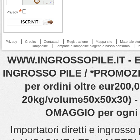
Privacy
Privacy
Credits
Contattaci
Registrazione
Mappa sito
Materiale ele
lampadine
Lampade e lampadine alogene a basso consumo
I
WWW.INGROSSOPILE.IT - EN
INGROSSO PILE / *PROMOZIO
per ordini oltre eur200
20kg/volume50x50x30) - 
OMAGGIO per ogni o
Importatori diretti e ingro