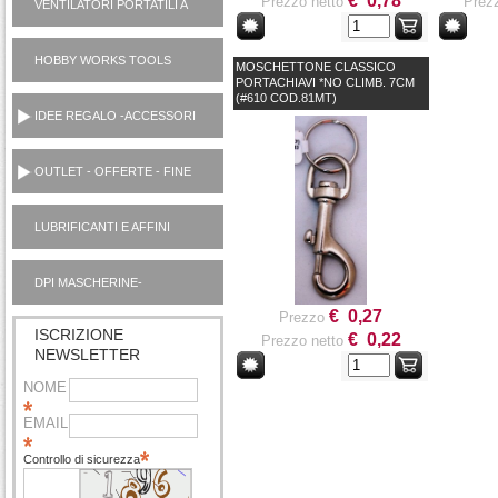
€ 0,78
Prezzo netto
Prezz
VENTILATORI PORTATILI A
PILE
HOBBY WORKS TOOLS
MOSCHETTONE CLASSICO
UTENSILI CASA
PORTACHIAVI *NO CLIMB. 7CM
(#610 COD.81MT)
IDEE REGALO -ACCESSORI
OUTLET - OFFERTE - FINE
SERIE
LUBRIFICANTI E AFFINI
MOTORI AUTO OUTLET
DPI MASCHERINE-
IGIENIZZANTI
€ 0,27
Prezzo
ISCRIZIONE
€ 0,22
Prezzo netto
NEWSLETTER
NOME
EMAIL
Controllo di sicurezza