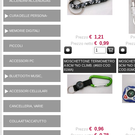
ACCENDINI-ACCENDIGAS
CUCINA-RICARICA GAS
CURA DELLE PERSONA-
MANICURE-LAMETTE
MEMORIE DIGITALI
€ 1,21
Prezzo
Pr
€ 0,99
Prezzo netto
Prezz
PICCOLI
ELETTRODOMESTICI
AC230V
ACCESSORI PC
MOSCHETTONE TERMOMETRO
MOSCHET
A 8CM *NO CLIMB. (#603 COD.
9CM *NO C
81MA)
COD.81M
BLUETOOTH MUSIC,
CASSE, CUFFIE,
MICROFONI, RADIO...
ACCESSORI CELLULARI
SMARTPHONES
CANCELLERIA, VARIE
CASALINGHI
COLLA ATTACCATUTTO
ATTAK
€ 0,96
Prezzo
Pr