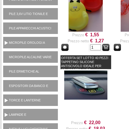
PILE 3,6V LITIO TIONILE E
3V LITIO MANGANESE (USA
E GETTA)
PILE APPARECCHI ACUSTICI
1,4V ZINCO ARIA
€ 1,55
Prezzo
Pr
€ 1,27
Prezzo netto
Prezz
MICROPILE OROLOGI A
PASTICCA OSSIDO
ARGENTO 1,5V
MICROPILE ALCALINE VARIE
OFFERTA SET LOTTO 40 PEZZI
TAPPETINO SILICONE
(1,5V, 6V, 12V)
ANTISCIVOLO IDEALE PER
CRUSCOTTO AUTO
PILE ERMETICHE AL
PIOMBO 6V E 12V
ESPOSITORI DA BANCO E
TERRA
TORCE E LANTERNE
PORTATILI
LAMPADE E
ILLUMINOTECNICA
€ 22,00
Prezzo
€ 18,03
Prezzo netto