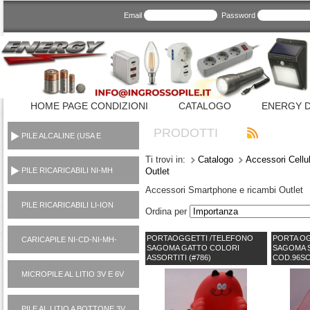
Email
Password
HOME PAGE CONDIZIONI
CATALOGO
ENERGY D
PRODOTTI
PILE ALCALINE (USA E
GETTA CONSUMER)
Ti trovi in:
Catalogo
Accessori Cellu
PILE RICARICABILI NI-MH
Outlet
1,2V
Accessori Smartphone e ricambi Outlet
PILE RICARICABILI LI-ION
Ordina per
3,7V
PORTAOGGETTI /TELEFONO
PORTA OG
CARICAPILE NI-CD-NI-MH-
SAGOMA GATTO COLORI
SAGOMA S
LI-ION-POWER BANK
ASSORTITI (#786)
COD.96SC
MICROPILE AL LITIO 3V E 6V
PILE AL LITIO A BOTTONE 3V