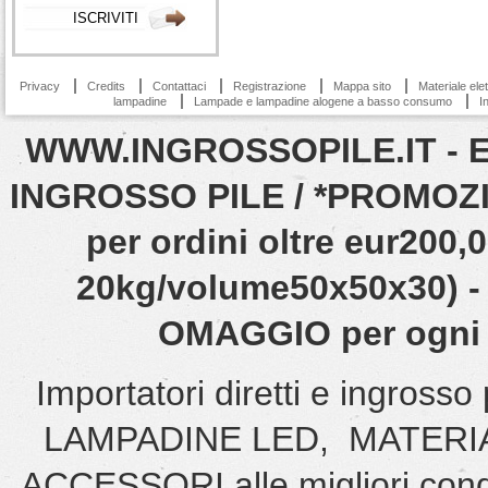
Privacy
Credits
Contattaci
Registrazione
Mappa sito
Materiale ele
lampadine
Lampade e lampadine alogene a basso consumo
I
WWW.INGROSSOPILE.IT - EN
INGROSSO PILE / *PROMOZIO
per ordini oltre eur200
20kg/volume50x50x30) - 
OMAGGIO per ogni o
Importatori diretti e ingro
LAMPADINE LED, MATERI
ACCESSORI alle migliori cond