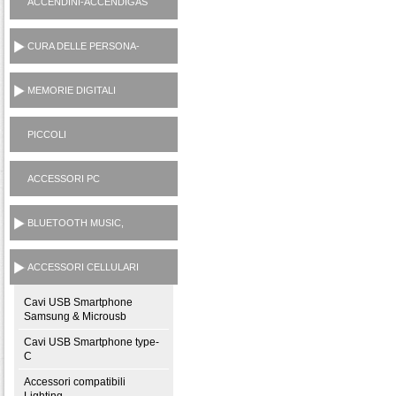
ACCENDINI-ACCENDIGAS
CUCINA-RICARICA GAS
CURA DELLE PERSONA-
MANICURE-LAMETTE
MEMORIE DIGITALI
PICCOLI
ELETTRODOMESTICI
AC230V
ACCESSORI PC
BLUETOOTH MUSIC,
CASSE, CUFFIE,
MICROFONI, RADIO...
ACCESSORI CELLULARI
SMARTPHONES
Cavi USB Smartphone
Samsung & Microusb
Cavi USB Smartphone type-
C
Accessori compatibili