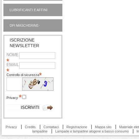
SERIE
LUBRIFICANTI E AFFINI
MOTORI AUTO OUTLET
DPI MASCHERINE-
IGIENIZZANTI
ISCRIZIONE
NEWSLETTER
NOME
EMAIL
Controllo di sicurezza
Privacy
Privacy
Credits
Contattaci
Registrazione
Mappa sito
Materiale ele
lampadine
Lampade e lampadine alogene a basso consumo
I