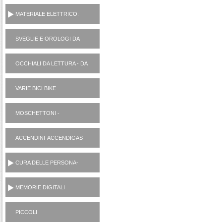
MATERIALE ELETTRICO:
VARIE
SVEGLIE E OROLOGI DA
PARETE
OCCHIALI DA LETTURA - DA
SOLE
VARIE BICI BIKE
MOSCHETTONI -
PORTACHIAVI
ACCENDINI-ACCENDIGAS
CUCINA-RICARICA GAS
CURA DELLE PERSONA-
MANICURE-LAMETTE
MEMORIE DIGITALI
PICCOLI