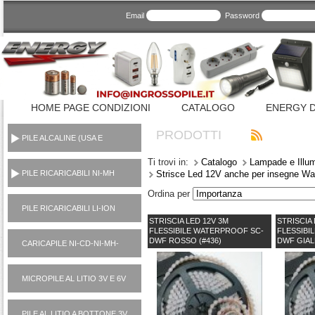
Email
Password
HOME PAGE CONDIZIONI
CATALOGO
ENERGY D
PRODOTTI
PILE ALCALINE (USA E
GETTA CONSUMER)
Ti trovi in:
Catalogo
Lampade e Illum
PILE RICARICABILI NI-MH
Strisce Led 12V anche per insegne Wa
1,2V
Ordina per
PILE RICARICABILI LI-ION
STRISCIA LED 12V 3M
STRISCIA 
3,7V
FLESSIBILE WATERPROOF SC-
FLESSIBI
DWF ROSSO (#436)
DWF GIAL
CARICAPILE NI-CD-NI-MH-
LI-ION-POWER BANK
MICROPILE AL LITIO 3V E 6V
PILE AL LITIO A BOTTONE 3V