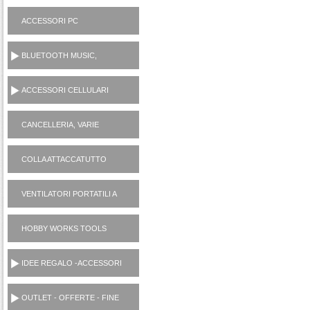
ELETTRODOMESTICI
AC230V
ACCESSORI PC
BLUETOOTH MUSIC,
CASSE, CUFFIE,
MICROFONI, RADIO...
ACCESSORI CELLULARI
SMARTPHONES
CANCELLERIA, VARIE
CASALINGHI
COLLA ATTACCATUTTO
ATTAK
VENTILATORI PORTATILI A
PILE
HOBBY WORKS TOOLS
UTENSILI CASA
IDEE REGALO -ACCESSORI
OUTLET - OFFERTE - FINE