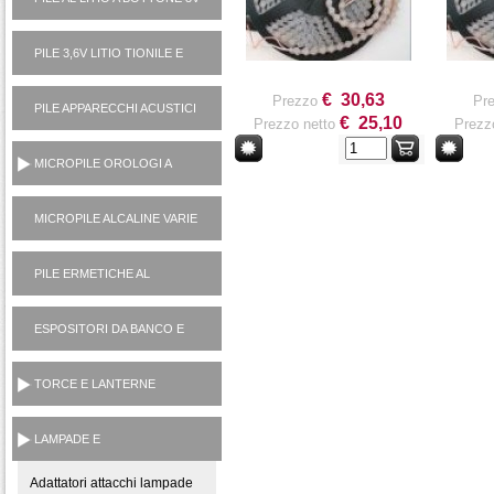
PILE 3,6V LITIO TIONILE E
3V LITIO MANGANESE (USA
E GETTA)
€ 30,63
Prezzo
Pr
PILE APPARECCHI ACUSTICI
€ 25,10
Prezzo netto
Prezz
1,4V ZINCO ARIA
MICROPILE OROLOGI A
PASTICCA OSSIDO
ARGENTO 1,5V
MICROPILE ALCALINE VARIE
(1,5V, 6V, 12V)
PILE ERMETICHE AL
PIOMBO 6V E 12V
ESPOSITORI DA BANCO E
TERRA
TORCE E LANTERNE
PORTATILI
LAMPADE E
ILLUMINOTECNICA
Adattatori attacchi lampade