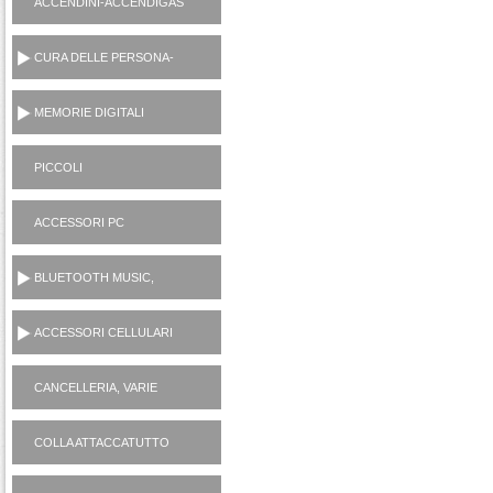
ACCENDINI-ACCENDIGAS
CUCINA-RICARICA GAS
CURA DELLE PERSONA-
MANICURE-LAMETTE
MEMORIE DIGITALI
PICCOLI
ELETTRODOMESTICI
AC230V
ACCESSORI PC
BLUETOOTH MUSIC,
CASSE, CUFFIE,
MICROFONI, RADIO...
ACCESSORI CELLULARI
SMARTPHONES
CANCELLERIA, VARIE
CASALINGHI
COLLA ATTACCATUTTO
ATTAK