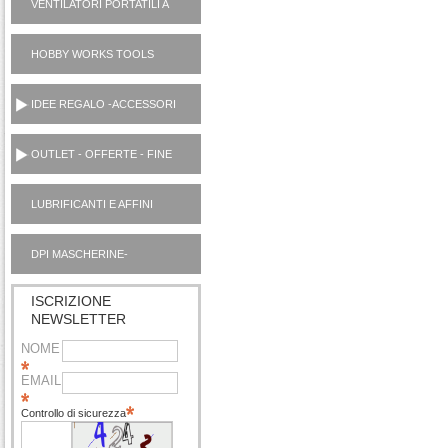
VENTILATORI PORTATILI A
PILE
HOBBY WORKS TOOLS
UTENSILI CASA
IDEE REGALO -ACCESSORI
OUTLET - OFFERTE - FINE
SERIE
LUBRIFICANTI E AFFINI
MOTORI AUTO OUTLET
DPI MASCHERINE-
IGIENIZZANTI
ISCRIZIONE
NEWSLETTER
NOME
EMAIL
Controllo di sicurezza