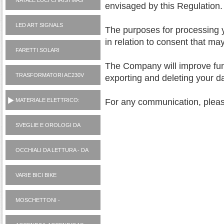
NATALE LUCI CHRISTMAS
envisaged by this Regulation.
LED ART SIGNALS
The purposes for processing y
in relation to consent that ma
FARETTI SOLARI
The Company will improve fun
TRASFORMATORI AC230V
exporting and deleting your d
AD ALIMENTATORI 12V
MATERIALE ELETTRICO:
For any communication, please
VARIE
SVEGLIE E OROLOGI DA
PARETE
OCCHIALI DA LETTURA - DA
SOLE
VARIE BICI BIKE
MOSCHETTONI -
PORTACHIAVI