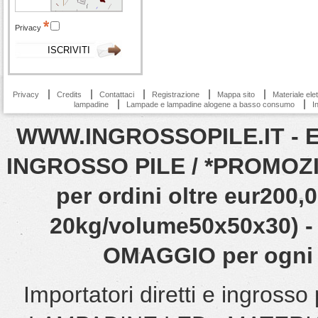
Privacy
Privacy
Credits
Contattaci
Registrazione
Mappa sito
Materiale ele
lampadine
Lampade e lampadine alogene a basso consumo
I
WWW.INGROSSOPILE.IT - EN
INGROSSO PILE / *PROMOZIO
per ordini oltre eur200
20kg/volume50x50x30) - 
OMAGGIO per ogni o
Importatori diretti e ingro