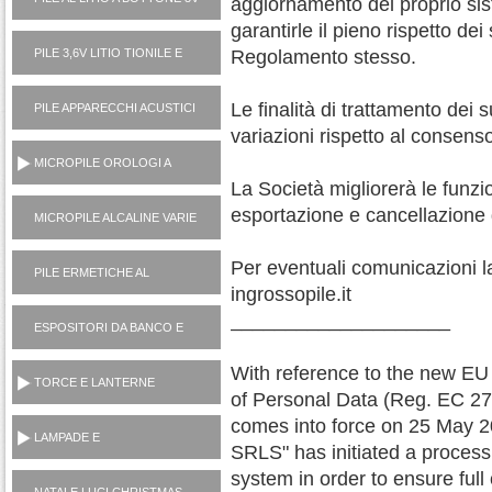
aggiornamento del proprio sist
garantirle il pieno rispetto dei
PILE 3,6V LITIO TIONILE E
Regolamento stesso.
3V LITIO MANGANESE (USA
E GETTA)
Le finalità di trattamento dei 
PILE APPARECCHI ACUSTICI
1,4V ZINCO ARIA
variazioni rispetto al consen
MICROPILE OROLOGI A
PASTICCA OSSIDO
La Società migliorerà le funzi
ARGENTO 1,5V
esportazione e cancellazione d
MICROPILE ALCALINE VARIE
(1,5V, 6V, 12V)
Per eventuali comunicazioni l
PILE ERMETICHE AL
ingrossopile.it
PIOMBO 6V E 12V
____________________
ESPOSITORI DA BANCO E
TERRA
With reference to the new EU
TORCE E LANTERNE
of Personal Data (Reg. EC 2
PORTATILI
comes into force on 25 May 
LAMPADE E
SRLS" has initiated a proces
ILLUMINOTECNICA
system in order to ensure full