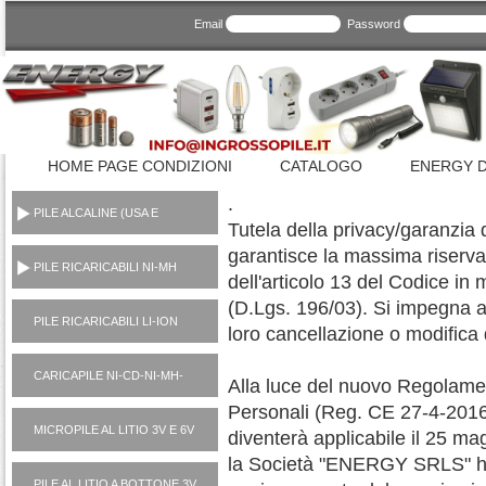
Email
Password
HOME PAGE CONDIZIONI
CATALOGO
ENERGY D
.
PILE ALCALINE (USA E
Tutela della privacy/garanzi
GETTA CONSUMER)
garantisce la massima riserva
PILE RICARICABILI NI-MH
dell'articolo 13 del Codice in 
1,2V
(D.Lgs. 196/03). Si impegna a 
PILE RICARICABILI LI-ION
loro cancellazione o modifica q
3,7V
CARICAPILE NI-CD-NI-MH-
Alla luce del nuovo Regolamen
LI-ION-POWER BANK
Personali (Reg. CE 27-4-201
MICROPILE AL LITIO 3V E 6V
diventerà applicabile il 25 m
la Società "ENERGY SRLS" ha
PILE AL LITIO A BOTTONE 3V