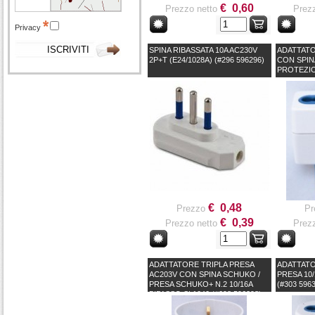
€ 0,60
Prezzo netto
Prezz
Privacy
SPINA RIBASSATA 10A AC230V
ADATTATO
2P+T (E24/1028A) (#296 596296)
CON SPINA
PROTEZIO
€ 0,48
Prezzo
Pr
€ 0,39
Prezzo netto
Prezz
ADATTATORE TRIPLA PRESA
ADATTATO
AC203V CON SPINA SCHUKO /
PRESA 10/
PRESA SCHUKO+ N.2 10/16A
(#303 596
BIPASSO SL1040 (#298 596298)