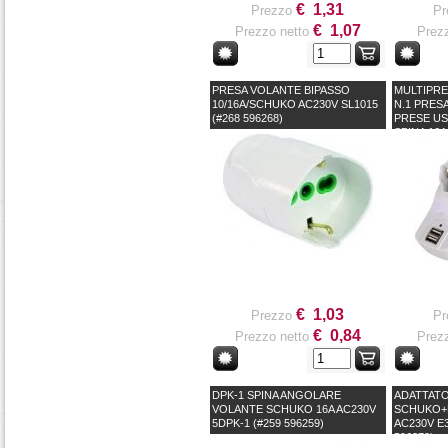
€ 1,31
Prezzo
Pr
€ 1,07
Prezzo netto
Prezz
PRESA VOLANTE BIPASSO
MULTIPRES
10/16A/SCHUKO AC230V SL1015
N.1 PRESA
(#268 596268)
PRESE US
SPINA 16
(#307 5A6
€ 1,03
Prezzo
Pr
€ 0,84
Prezzo netto
Prezz
DPK-1 SPINA ANGOLARE
ADATTATO
VOLANTE SCHUKO 16A AC230V
SCHUKO+N.
5DPK-1 (#259 596259)
AC230V E3
596279)