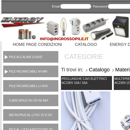
Email
Password
HOME PAGE CONDIZIONI
CATALOGO
ENERGY D
CATEGORIE
PILE ALCALINE (USA E
GETTA CONSUMER)
Ti trovi in:
Catalogo
Materi
PILE RICARICABILI NI-MH
1,2V
PROLUNGHE CAVI ELETTRICI
MULTIPRE
AC230V 10A / 16A
AC230V (
PILE RICARICABILI LI-ION
3,7V
CARICAPILE NI-CD-NI-MH-
LI-ION-POWER BANK
MICROPILE AL LITIO 3V E 6V
PILE AL LITIO A BOTTONE 3V