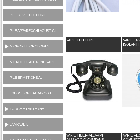
PILE 3,6V LITIO TIONILE E
3V LITIO MANGANESE (USA
E GETTA)
PILE APPARECCHI ACUSTICI
1,4V ZINCO ARIA
VARIE TELEFONO
VARIE FA
ISOLANTI
MICROPILE OROLOGI A
PASTICCA OSSIDO
ARGENTO 1,5V
MICROPILE ALCALINE VARIE
(1,5V, 6V, 12V)
PILE ERMETICHE AL
PIOMBO 6V E 12V
ESPOSITORI DA BANCO E
TERRA
TORCE E LANTERNE
PORTATILI
LAMPADE E
ILLUMINOTECNICA
VARIE TIMER-ALLARMI
VARIE FI
PASSAGGIO-CAMPANELLI-
CONNETT