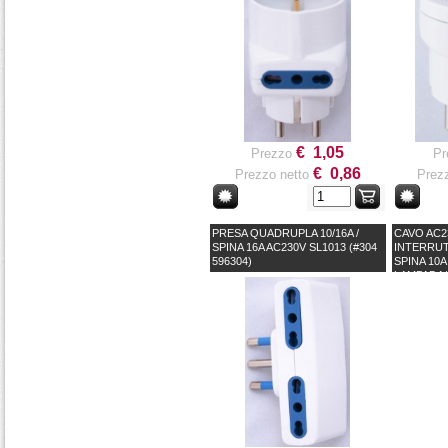
€ 1,05
Prezzo
Pr
€ 0,86
Prezzo netto
Prezz
PRESA QUADRUPLA 10/16A /
CAVO AC
SPINA 16A AC230V SL1013 (#304
INTERRUT
596304)
SPINA 10A
LAMPADA/
(#271 506