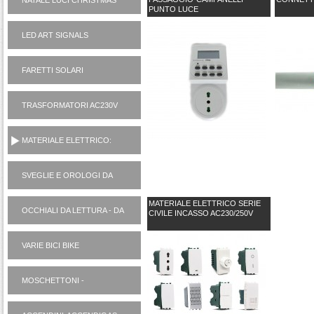
NATALE LUCI CHRISTMAS
PUNTO LUCE
LED ART SIGNALS
FARETTI SOLARI
TRASFORMATORI AC230V
AD ALIMENTATORI 12V
MATERIALE ELETTRICO:
VARIE
SVEGLIE E OROLOGI DA
PARETE
MATERIALE ELETTRICO SERIE
OCCHIALI DA LETTURA - DA
CIVILE INCASSO AC230/250V
SOLE
VARIE BICI BIKE
MOSCHETTONI -
PORTACHIAVI