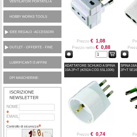
VENTILATORI PORTATILI A
PILE
HOBBY WORKS TOOLS
UTENSILI CASA
IDEE REGALO -ACCESSORI
€ 1,08
Prezzo
Pr
€ 0,88
OUTLET - OFFERTE - FINE
Prezzo netto
Prezz
SERIE
LUBRIFICANTI E AFFINI
ADATTATORE SCHUKO A SPINA
SPINA 16A
MOTORI AUTO OUTLET
10A 2P+T (#292A COD.5SL1006)
2P+T 5E16
DPI MASCHERINE-
IGIENIZZANTI
ISCRIZIONE
NEWSLETTER
NOME
EMAIL
Controllo di sicurezza
€ 0,74
Prezzo
Pr