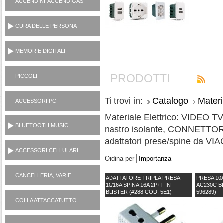
ACCENDINI-ACCENDIGAS
CUCINA-RICARICA GAS
CURA DELLE PERSONA-
MANICURE-LAMETTE
MEMORIE DIGITALI
PRODOTTI
PICCOLI
ELETTRODOMESTICI
AC230V
Ti trovi in:
Catalogo
Materi
ACCESSORI PC
Materiale Elettrico: VIDEO
BLUETOOTH MUSIC,
nastro isolante, CONNETT
CASSE, CUFFIE,
adattatori prese/spine da VI
MICROFONI, RADIO...
ACCESSORI CELLULARI
Ordina per
SMARTPHONES
CANCELLERIA, VARIE
ADATTATORE TRIPLA PRESA
PRESA 10
10/16A SPINA 16A 2P+T IN
AC230C BL
CASALINGHI
BLISTER (#288 COD. 5E1)
596289)
COLLA ATTACCATUTTO
ATTAK