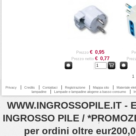
€ 0,95
Prezzo
Pr
€ 0,77
Prezzo netto
Prezz
1
Privacy
Credits
Contattaci
Registrazione
Mappa sito
Materiale ele
lampadine
Lampade e lampadine alogene a basso consumo
I
WWW.INGROSSOPILE.IT - EN
INGROSSO PILE / *PROMOZIO
per ordini oltre eur200