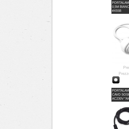
PORTALAMP
0,5M BIAN
#X55B
Pr
Prezz
PORTALAMP
CAVO SOS
AC230V "A