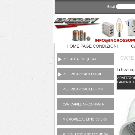
Email
HOME PAGE CONDIZIONI
C
CATE
PILE ALCALINE (USA E
GETTA CONSUMER)
Ti trovi in:
PILE RICARICABILI NI-MH
ADATTATOR
1,2V
LAMPADE E
PILE RICARICABILI LI-ION
3,7V
CARICAPILE NI-CD-NI-MH-
LI-ION-POWER BANK
MICROPILE AL LITIO 3V E 6V
PILE AL LITIO A BOTTONE 3V