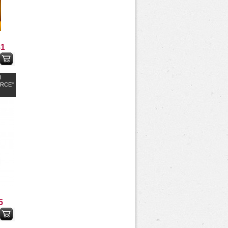
81
N
RCE"
5