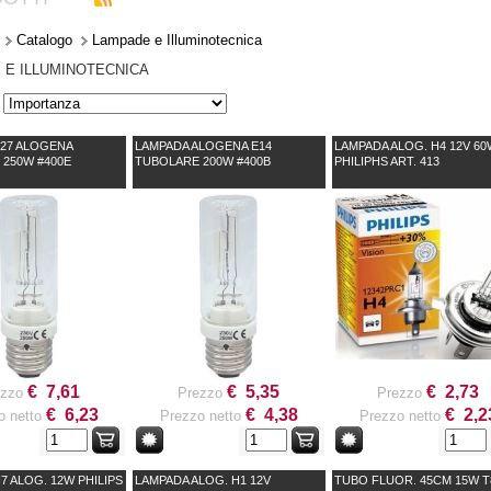
Catalogo
Lampade e Illuminotecnica
 E ILLUMINOTECNICA
E27 ALOGENA
LAMPADA ALOGENA E14
LAMPADA ALOG. H4 12V 60
250W #400E
TUBOLARE 200W #400B
PHILIPHS ART. 413
€ 7,61
€ 5,35
€ 2,73
ezzo
Prezzo
Prezzo
€ 6,23
€ 4,38
€ 2,2
o netto
Prezzo netto
Prezzo netto
7 ALOG. 12W PHILIPS
LAMPADA ALOG. H1 12V
TUBO FLUOR. 45CM 15W T