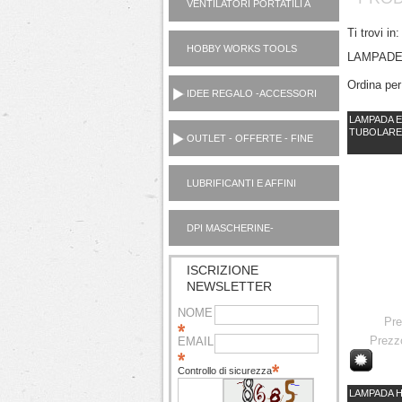
VENTILATORI PORTATILI A
PILE
Ti trovi in:
HOBBY WORKS TOOLS
LAMPADE
UTENSILI CASA
Ordina per
IDEE REGALO -ACCESSORI
LAMPADA 
TUBOLARE 
OUTLET - OFFERTE - FINE
SERIE
LUBRIFICANTI E AFFINI
MOTORI AUTO OUTLET
DPI MASCHERINE-
IGIENIZZANTI
ISCRIZIONE
NEWSLETTER
NOME
Pr
Prezz
EMAIL
Controllo di sicurezza
LAMPADA H