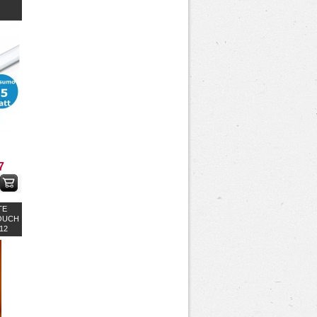
7
TE
OUCH
12