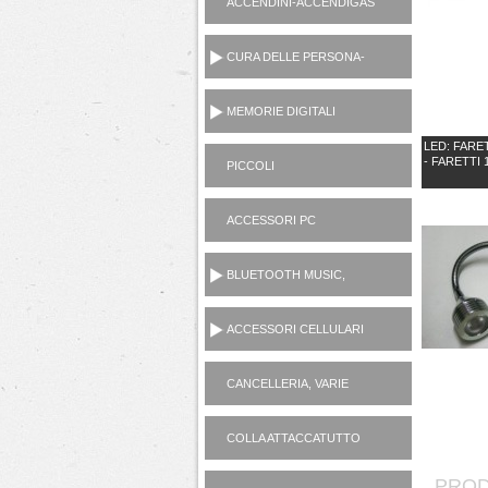
ACCENDINI-ACCENDIGAS
CUCINA-RICARICA GAS
CURA DELLE PERSONA-
MANICURE-LAMETTE
MEMORIE DIGITALI
LED: FARE
- FARETTI 
PICCOLI
ELETTRODOMESTICI
AC230V
ACCESSORI PC
BLUETOOTH MUSIC,
CASSE, CUFFIE,
MICROFONI, RADIO...
ACCESSORI CELLULARI
SMARTPHONES
CANCELLERIA, VARIE
CASALINGHI
COLLA ATTACCATUTTO
ATTAK
PROD