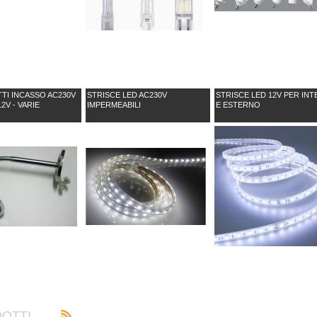
TTI INCASSO AC230V
STRISCE LED AC230V
STRISCE LED 12V PER IN
12V - VARIE
IMPERMEABILI
E ESTERNO
OTTI