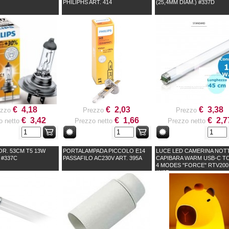
PHILIPHS ART. 414
(25,4MM DIAM.) #337D
€ 4,18
€ 2,03
€ 3,38
ezzo
Prezzo
Prezzo
€ 3,42
€ 1,66
€ 2,7
o netto
Prezzo netto
Prezzo netto
R. 53CM T5 13W
PORTALAMPADA PICCOLO E14
LUCE LED CAMERINA NOT
 #337C
PASSAFILO AC230V ART. 395A
CAPIBARA WARM USB-C T
4 MODES "FORCE" RTV200
#X2P