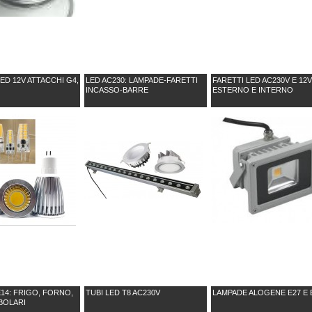
ED 12V ATTACCHI G4,
LED AC230: LAMPADE-FARETTI
FARETTI LED AC230V E 12
INCASSO-BARRE
ESTERNO E INTERNO
14: FRIGO, FORNO,
TUBI LED T8 AC230V
LAMPADE ALOGENE E27 E 
BOLARI