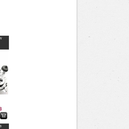
W
3
8