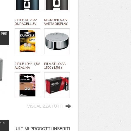
(#68 111068)
(#70 111070)
*MINIMO 100
*MINIMO
PILE *ESAURITO
100PILE/BOX
1,2KG
2 PILE DL 2032
MICROPILA 377
DURACELL 3V
VARTA DISPLAY
LITIO ULTRA M3
1,5V
equivalente
oss.arg.orologi
V PER
cr2032 (#27A
(equival.376,rw329,sr626,SR66/37/39)
11127A)
#134
2 PILE LR44 1,5V
PILA STILO AA
ALCALINA
1500 ( LR6 )
DURACELL (#24
ALCALINA 1,5V
111024)
PROCELL
INTENSE
INDUSTRIAL
high quality by
DURACELL
"SFUSO/BULK"
(#68A 111068A)
*MINIMO 100
PILE/BOX 2,5KG
VISUALIZZA TUTTI
E14
ULTIMI PRODOTTI INSERITI