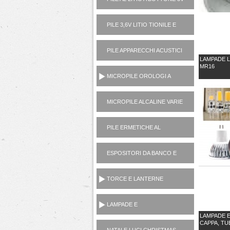
PILE 3,6V LITIO TIONILE E
3V LITIO MANGANESE (USA
E GETTA)
PILE APPARECCHI ACUSTICI
LAMPADE L
1,4V ZINCO ARIA
MR16
MICROPILE OROLOGI A
PASTICCA OSSIDO
ARGENTO 1,5V
MICROPILE ALCALINE VARIE
(1,5V, 6V, 12V)
PILE ERMETICHE AL
PIOMBO 6V E 12V
ESPOSITORI DA BANCO E
TERRA
TORCE E LANTERNE
PORTATILI
LAMPADE E
ILLUMINOTECNICA
LAMPADE E
CAPPA, TU