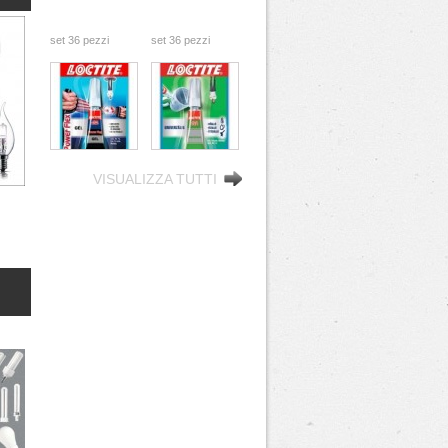
zi
set 36 pezzi
set 36 pezzi
GR
COLLA 2GR
COLLA 3GR
LOCTITE GEL
LOCTITE
attaccatutto
istantanea
to #x27i
rapido #x26i
attaccatutto #x27i
VISUALIZZA TUTTI