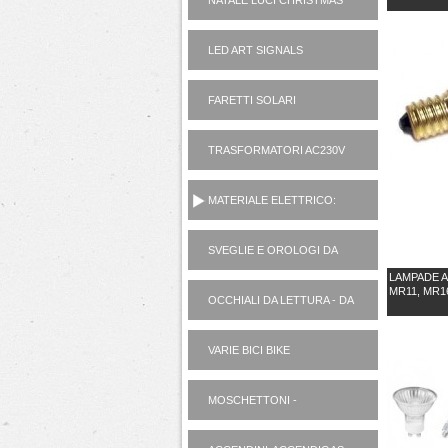
NATALE LUCI CHRISTMAS
LED ART SIGNALS
FARETTI SOLARI
TRASFORMATORI AC230V
AD ALIMENTATORI 12V
MATERIALE ELETTRICO:
VARIE
SVEGLIE E OROLOGI DA
PARETE
LAMPADE A
MR11, MR1
OCCHIALI DA LETTURA - DA
SOLE
VARIE BICI BIKE
MOSCHETTONI -
PORTACHIAVI