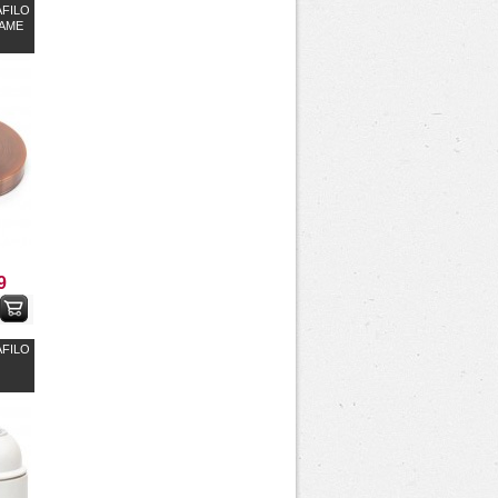
AFILO
RAME
9
AFILO