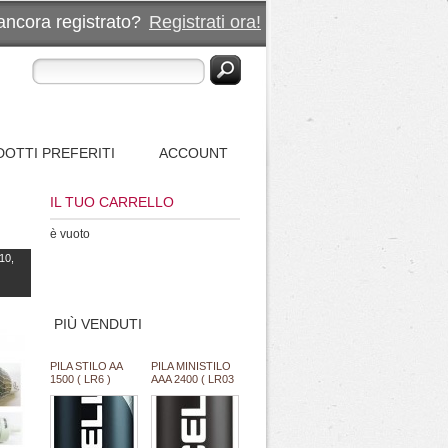
ancora registrato?
Registrati ora!
OTTI PREFERITI
ACCOUNT
IL TUO CARRELLO
è vuoto
10,
PIÙ VENDUTI
PILA STILO AA
PILA MINISTILO
1500 ( LR6 )
AAA 2400 ( LR03
ALC. 1,5V
) ALCALINA 1,5V
PROCELL
PROCELL
DURACELL
DURACELL
INDUSTRIAL
INDUSTRIAL
"SFUSO/BULK"
"SFUSO/BULK"