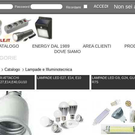
Non sei 
Password
Ricordami
ATALOGO
ENERGY DAL 1989
AREA CLIENTI
PROD
DOVE SIAMO
GORIE
Catalogo
Lampade e Illuminotecnica
I ATTACCHI
LAMPADE LED E27, E14, E10
LAMPADE LED G9, G24, GU
27,E14,E40,GU10
R7S