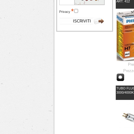
ART. 412
Privacy
Pr
Prezz
TUBO FLUO
3000/4000K