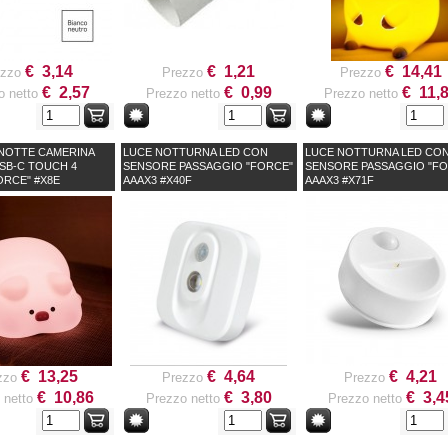
€ 3,14
€ 1,21
€ 14,41
ezzo
Prezzo
Prezzo
€ 2,57
€ 0,99
€ 11,
o netto
Prezzo netto
Prezzo netto
 NOTTE CAMERINA
LUCE NOTTURNA LED CON
LUCE NOTTURNA LED CO
USB-C TOUCH 4
SENSORE PASSAGGIO "FORCE"
SENSORE PASSAGGIO "FO
ORCE" #X8E
AAAX3 #X40F
AAAX3 #X71F
€ 13,25
€ 4,64
€ 4,21
zzo
Prezzo
Prezzo
€ 10,86
€ 3,80
€ 3,4
 netto
Prezzo netto
Prezzo netto