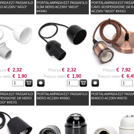
ADA E27 PASSAFILO
PORTALAMPADA E27 PASSAFILO
PORTALAMPADA E27 PASS
CO AC230V "AIGO"
0,5M NERO AC230V "AIGO"
CAVO SOSPENSIONE 1M 
#X44G
AC230V "AIGO" #X41G
€ 2,32
€ 2,32
€ 7,92
ezzo
Prezzo
Prezzo
€ 1,90
€ 1,90
€ 6,4
o netto
Prezzo netto
Prezzo netto
ADA E27 PASSAFILO
PORTALAMPADA E27 PASSAFILO
PORTALAMPADA E27 PASS
PENSIONE 1M NERO
NERO AC230V #X66G
BIANCO AC230V #X67G
IGO" #X57G