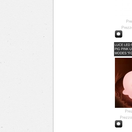
Pr
Prezz
LUCE LED
PIG PINK 
MODES "F
Pre
Prezzo