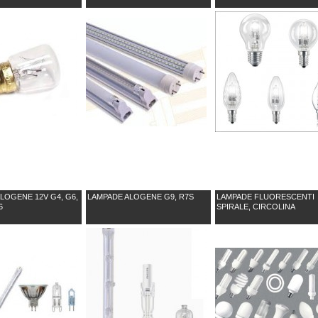
set 36 pezzi
set 36 pez
COLLA 2GR
COLLA 3
LOCTITE GEL
LOCTITE
attaccatutto
istantanea
rapido #x26i
attaccatut
LOGENE 12V G4, G6,
LAMPADE ALOGENE G9, R7S
LAMPADE FLUORESCENTI
6
SPIRALE, CIRCOLINA