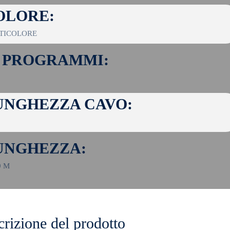
OLORE:
TICOLORE
. PROGRAMMI:
UNGHEZZA CAVO:
UNGHEZZA:
0 M
rizione del prodotto