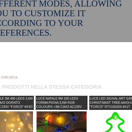
FFERENT MODES, ALLOWING
U TO CUSTOMIZE IT
CCORDING TO YOUR
EFERENCES.
indicativa
I PRODOTTI NELLA STESSA CATEGORIA
LE 3M 480 LEDS 3,6W
LUCE NATALE 8M 100 LEDS
LUCE LED SIGNAL ART GR
AVO DORATO
FORMA PIGNA 3,6W RGB
CHRISTMAST TREE AAX3+
230V "FORCE" #X3O
COLOURS +3M CAVO AC230V
"FORCE" RTV100256 #X1T
"FORCE" #X3J