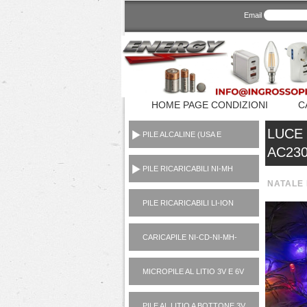
Email
HOME PAGE CONDIZIONI
C
LUCE 
PILE ALCALINE (USA E
GETTA CONSUMER)
AC230
PILE RICARICABILI NI-MH
1,2V
NATALE 
PILE RICARICABILI LI-ION
3,7V
CARICAPILE NI-CD-NI-MH-
LI-ION-POWER BANK
MICROPILE AL LITIO 3V E 6V
PILE AL LITIO A BOTTONE 3V