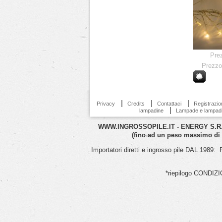
Pre
Prezzo
Privacy
Credits
Contattaci
Registrazio
lampadine
Lampade e lampad
WWW.INGROSSOPILE.IT - ENERGY S.R.L.S
(fino ad un peso massimo di
Importatori diretti e ingrosso pile DAL
*riepilogo CONDIZION