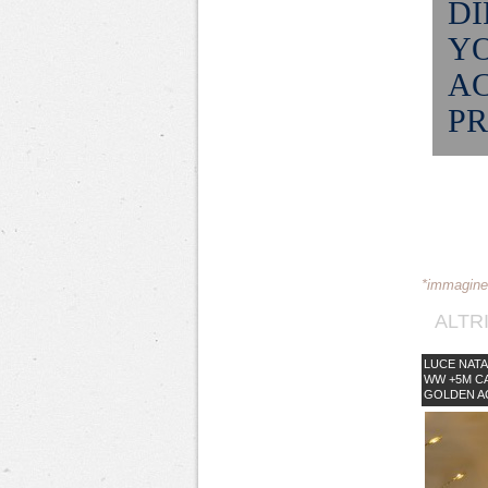
DI
YO
A
PR
*immagine 
ALTR
LUCE NATA
WW +5M C
GOLDEN AC