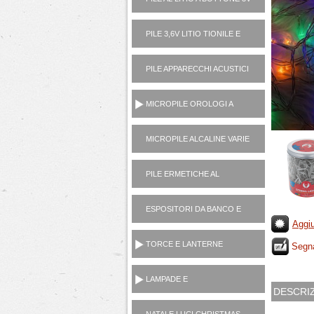
PILE 3,6V LITIO TIONILE E
3V LITIO MANGANESE (USA
E GETTA)
PILE APPARECCHI ACUSTICI
1,4V ZINCO ARIA
MICROPILE OROLOGI A
PASTICCA OSSIDO
ARGENTO 1,5V
MICROPILE ALCALINE VARIE
(1,5V, 6V, 12V)
PILE ERMETICHE AL
PIOMBO 6V E 12V
ESPOSITORI DA BANCO E
TERRA
Aggiu
TORCE E LANTERNE
Segna
PORTATILI
LAMPADE E
DESCRI
ILLUMINOTECNICA