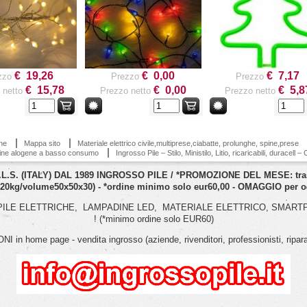
€ 19,26
€ 0,00
€ 7,17
zzo
Prezzo
Prezzo
€ 15,78
€ 0,00
€ 5,8
 netto
Prezzo netto
Prezzo netto
ne
Mappa sito
Materiale elettrico civile,multiprese,ciabatte, prolunghe, spine,prese
ine alogene a basso consumo
Ingrosso Pile – Stilo, Ministilo, Litio, ricaricabili, duracell 
. (ITALY) DAL 1989 INGROSSO PILE / *PROMOZIONE DEL MESE: trasport
 20kg/volume50x50x30) - *ordine minimo solo eur60,00 - OMAGGIO per og
 1989: PILE ELETTRICHE, LAMPADINE LED, MATERIALE ELETTRICO, SMARTPH
! (*minimo ordine solo EUR60)
I in home page - vendita ingrosso (aziende, rivenditori, professionisti, riparator