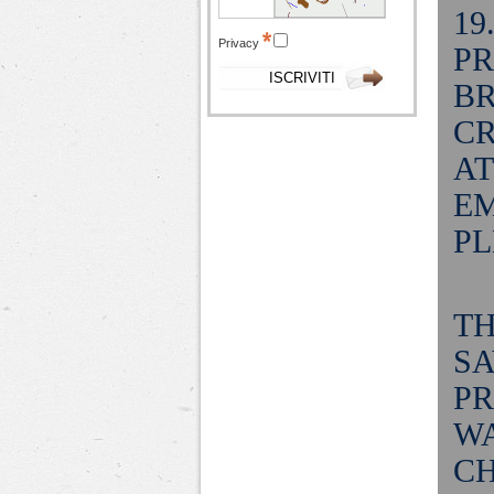
19
Privacy
PR
BR
CR
AT
EM
PL
TH
SA
PR
WA
CH