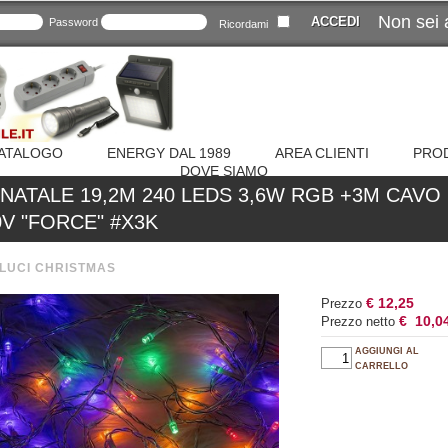
Non sei 
Password
Ricordami
ATALOGO
ENERGY DAL 1989
AREA CLIENTI
PROD
DOVE SIAMO
NATALE 19,2M 240 LEDS 3,6W RGB +3M CAVO
V "FORCE" #X3K
LUCI CHRISTMAS
€ 12,25
Prezzo
€ 10,0
Prezzo netto
AGGIUNGI AL
CARRELLO