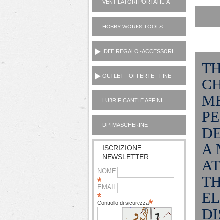
VENTILATORI PORTATILI A
PILE
HOBBY WORKS TOOLS
UTENSILI CASA
IDEE REGALO -ACCESSORI
TH
OUTLET - OFFERTE - FINE
CH
SERIE
ME
LUBRIFICANTI E AFFINI
MOTORI AUTO OUTLET
PE
DPI MASCHERINE-
DE
IGIENIZZANTI
A 
ISCRIZIONE
NEWSLETTER
AT
NOME
TH
EMAIL
EL
Controllo di sicurezza
DI