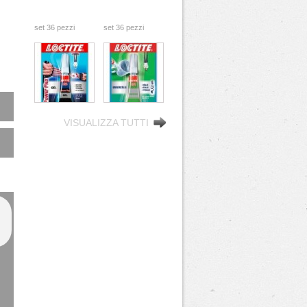
zi
set 36 pezzi
set 36 pezzi
GR
COLLA 2GR
COLLA 3GR
LOCTITE GEL
LOCTITE
attaccatutto
istantanea
to #x27i
rapido #x26i
attaccatutto #x27i
VISUALIZZA TUTTI