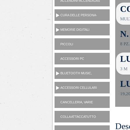
ACCENDINI-ACCENDIGAS
C
CUCINA-RICARICA GAS
CURA DELLE PERSONA-
MUL
MANICURE-LAMETTE
MEMORIE DIGITALI
N
8 PZ.
PICCOLI
ELETTRODOMESTICI
AC230V
L
ACCESSORI PC
3 M
BLUETOOTH MUSIC,
CASSE, CUFFIE,
L
MICROFONI, RADIO...
ACCESSORI CELLULARI
19,2
SMARTPHONES
CANCELLERIA, VARIE
CASALINGHI
COLLA ATTACCATUTTO
ATTAK
Desc