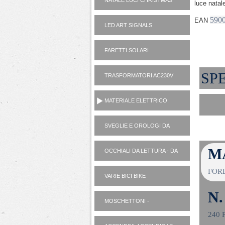
NATALE LUCI CHRISTMAS
luce nat
590
EAN
LED ART SIGNALS
FARETTI SOLARI
SP
TRASFORMATORI AC230V
AD ALIMENTATORI 12V
MATERIALE ELETTRICO:
VARIE
SVEGLIE E OROLOGI DA
PARETE
M
OCCHIALI DA LETTURA - DA
SOLE
FOR
VARIE BICI BIKE
N.
MOSCHETTONI -
PORTACHIAVI
240 