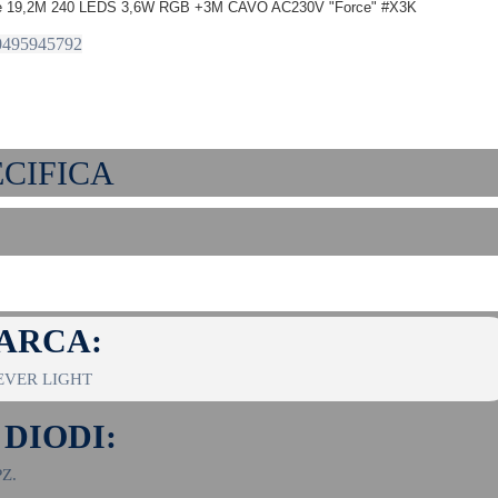
ale 19,2M 240 LEDS 3,6W RGB +3M CAVO AC230V "Force" #X3K
0495945792
set 36 pezzi
set 36 pez
COLLA 2GR
COLLA 3
LOCTITE GEL
LOCTITE
attaccatutto
istantanea
rapido #x26i
attaccatut
ECIFICA
ARCA:
EVER LIGHT
 DIODI:
PZ.