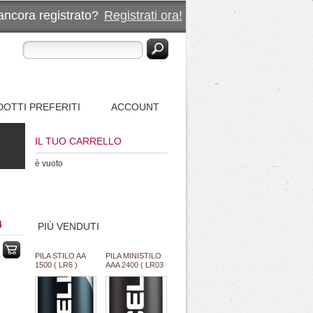
ancora registrato?
Registrati ora!
OTTI PREFERITI
ACCOUNT
IL TUO CARRELLO
è vuoto
4
PIÙ VENDUTI
PILA STILO AA
PILA MINISTILO
1500 ( LR6 )
AAA 2400 ( LR03
ALC. 1,5V
) ALCALINA 1,5V
PROCELL
PROCELL
DURACELL
DURACELL
INDUSTRIAL
INDUSTRIAL
"SFUSO/BULK"
"SFUSO/BULK"