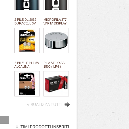
(#68 111068)
(#70 111070)
*MINIMO 100
*MINIMO
PILE *ESAURITO
100PILE/BOX
1,2KG
2 PILE DL 2032
MICROPILA 377
DURACELL 3V
VARTA DISPLAY
LITIO ULTRA M3
1,5V
equivalente
oss.arg.orologi
cr2032 (#27A
(equival.376,rw329,sr626,SR66/37/39)
11127A)
#134
2 PILE LR44 1,5V
PILA STILO AA
ALCALINA
1500 ( LR6 )
DURACELL (#24
ALCALINA 1,5V
111024)
PROCELL
INTENSE
INDUSTRIAL
high quality by
DURACELL
"SFUSO/BULK"
(#68A 111068A)
*MINIMO 100
PILE/BOX 2,5KG
VISUALIZZA TUTTI
ULTIMI PRODOTTI INSERITI