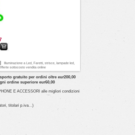
7
Illuminazione a Led, Faretti, strisce, lampade led,
– Offerte sottocosto vendita online
o gratuito per ordini oltre eur200,00
ni ordine superiore eur60,00
ONE E ACCESSORI alle migliori condizioni
i, titolari p.iva...)