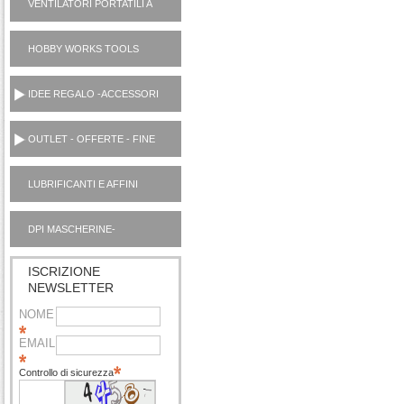
VENTILATORI PORTATILI A
PILE
HOBBY WORKS TOOLS
UTENSILI CASA
IDEE REGALO -ACCESSORI
OUTLET - OFFERTE - FINE
SERIE
LUBRIFICANTI E AFFINI
MOTORI AUTO OUTLET
DPI MASCHERINE-
IGIENIZZANTI
ISCRIZIONE
NEWSLETTER
NOME
EMAIL
Controllo di sicurezza