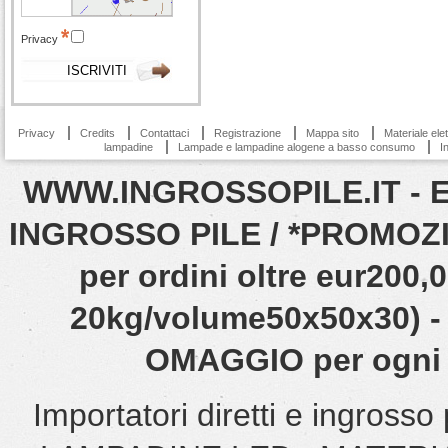
Privacy
Privacy
Credits
Contattaci
Registrazione
Mappa sito
Materiale ele
lampadine
Lampade e lampadine alogene a basso consumo
I
WWW.INGROSSOPILE.IT - EN
INGROSSO PILE / *PROMOZIO
per ordini oltre eur200
20kg/volume50x50x30) - 
OMAGGIO per ogni o
Importatori diretti e ingro