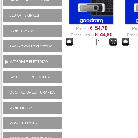
NATALE LUCI CHRISTMAS
LED ART SIGNALS
€ 54,78
Prezzo
Pr
FARETTI SOLARI
€ 44,90
Prezzo netto
Prezz
TRASFORMATORI AC230V
AD ALIMENTATORI 12V
MATERIALE ELETTRICO:
VARIE
SVEGLIE E OROLOGI DA
PARETE
OCCHIALI DA LETTURA - DA
SOLE
VARIE BICI BIKE
MOSCHETTONI -
PORTACHIAVI