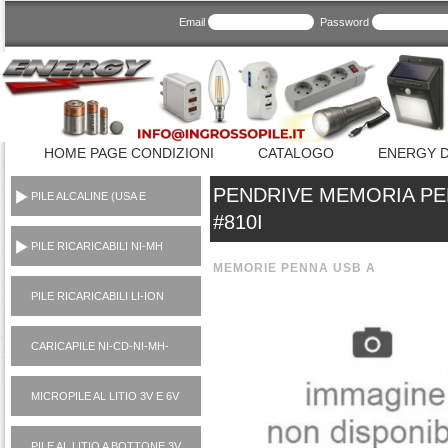
Email
Password
HOME PAGE CONDIZIONI
CATALOGO
ENERGY D
PENDRIVE MEMORIA PE
PILE ALCALINE (USA E
GETTA CONSUMER)
#810I
PILE RICARICABILI NI-MH
1,2V
MEMORIE PENNA USB A
PILE RICARICABILI LI-ION
3,7V
CARICAPILE NI-CD-NI-MH-
LI-ION-POWER BANK
MICROPILE AL LITIO 3V E 6V
PILE AL LITIO A BOTTONE 3V