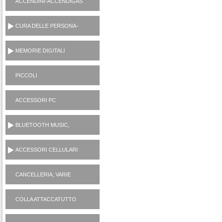
ACCENDINI-ACCENDIGAS
CUCINA-RICARICA GAS
CURA DELLE PERSONA-
MANICURE-LAMETTE
MEMORIE DIGITALI
PICCOLI
ELETTRODOMESTICI
AC230V
ACCESSORI PC
BLUETOOTH MUSIC,
CASSE, CUFFIE,
MICROFONI, RADIO...
ACCESSORI CELLULARI
SMARTPHONES
CANCELLERIA, VARIE
CASALINGHI
COLLA ATTACCATUTTO
ATTAK