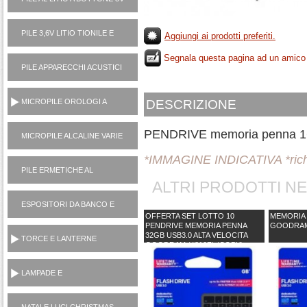
PILE 3,6V LITIO TIONILE E
Aggiungi ai prodotti preferiti.
3V LITIO MANGANESE (USA
Segnala questa pagina ad un amico
E GETTA)
PILE APPARECCHI ACUSTICI
1,4V ZINCO ARIA
DESCRIZIONE
MICROPILE OROLOGI A
PASTICCA OSSIDO
ARGENTO 1,5V
PENDRIVE memoria penna 1
MICROPILE ALCALINE VARIE
(1,5V, 6V, 12V)
*IMMAGINE INDICATIVA *rich
PILE ERMETICHE AL
ALTRI PRODOTTI N
PIOMBO 6V E 12V
ESPOSITORI DA BANCO E
OFFERTA SET LOTTO 10
MEMORIA 
TERRA
PENDRIVE MEMORIA PENNA
GOODRAM
32GB USB3.0 ALTA VELOCITA
TORCE E LANTERNE
GOODRAM (#810Z) (COPY)
PORTATILI
LAMPADE E
ILLUMINOTECNICA