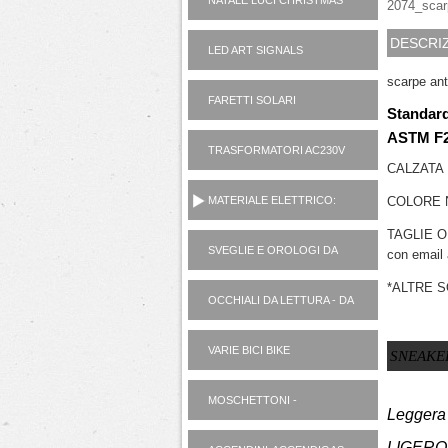
NATALE LUCI CHRISTMAS
2074_scarp
DESCRI
LED ART SIGNALS
scarpe an
FARETTI SOLARI
Standard
ASTM F2
TRASFORMATORI AC230V
CALZATA
AD ALIMENTATORI 12V
MATERIALE ELETTRICO:
COLORE 
VARIE
TAGLIE ORD
SVEGLIE E OROLOGI DA
con email 
PARETE
*ALTRE S
OCCHIALI DA LETTURA - DA
SOLE
VARIE BICI BIKE
SNEAKE
MOSCHETTONI -
Leggera 
PORTACHIAVI
LIGERO2 