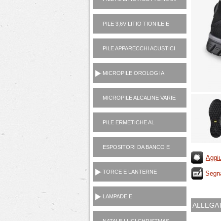
PILE 3,6V LITIO TIONILE E
3V LITIO MANGANESE (USA
E GETTA)
PILE APPARECCHI ACUSTICI
1,4V ZINCO ARIA
MICROPILE OROLOGI A
PASTICCA OSSIDO
ARGENTO 1,5V
MICROPILE ALCALINE VARIE
(1,5V, 6V, 12V)
PILE ERMETICHE AL
PIOMBO 6V E 12V
ESPOSITORI DA BANCO E
TERRA
Aggiu
TORCE E LANTERNE
Segna
PORTATILI
LAMPADE E
ALLEGAT
ILLUMINOTECNICA