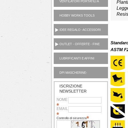
VENTILATORI PORTATILI A
Plant
PILE
Legg
Resis
HOBBY WORKS TOOLS
UTENSILI CASA
IDEE REGALO -ACCESSORI
Standard
OUTLET - OFFERTE - FINE
ASTM F2
SERIE
LUBRIFICANTI E AFFINI
MOTORI AUTO OUTLET
DPI MASCHERINE-
IGIENIZZANTI
ISCRIZIONE
NEWSLETTER
NOME
EMAIL
Controllo di sicurezza