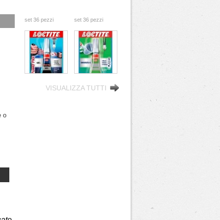
zi
set 36 pezzi
set 36 pezzi
GR
COLLA 2GR
COLLA 3GR
LOCTITE GEL
LOCTITE
attaccatutto
istantanea
to #x27i
rapido #x26i
attaccatutto #x27i
VISUALIZZA TUTTI
e o
ato,