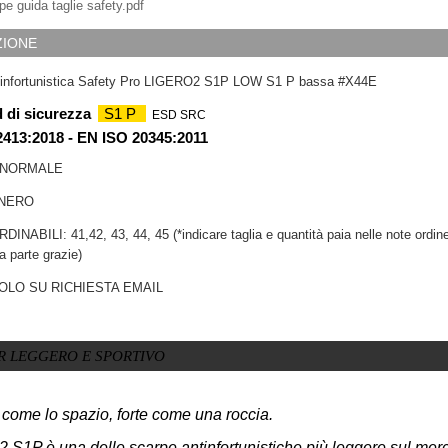
e guida taglie safety.pdf
set 36 pezzi
set 36 pez
ZIONE
COLLA 2GR
COLLA 3
LOCTITE GEL
LOCTITE
attaccatutto
istantanea
tinfortunistica Safety Pro LIGERO2 S1P LOW S1 P bassa #X44E
rapido #x26i
attaccatut
 di sicurezza
S1 P
ESD SRC
413:2018 - EN ISO 20345:2011
 NORMALE
NERO
INABILI: 41,42, 43, 44, 45 (*indicare taglia e quantità paia nelle note ordin
a parte grazie)
OLO SU RICHIESTA EMAIL
R LEGGERO E SPORTIVO
come lo spazio, forte come una roccia.
S1P è una delle scarpe antinfortunistiche più leggere sul merc