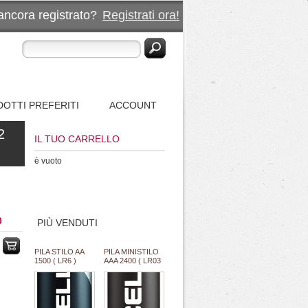
ancora registrato?
Registrati ora!
OTTI PREFERITI
ACCOUNT
2
IL TUO CARRELLO
è vuoto
0
PIÙ VENDUTI
PILA STILO AA
PILA MINISTILO
1500 ( LR6 )
AAA 2400 ( LR03
ALC. 1,5V
) ALCALINA 1,5V
PROCELL
PROCELL
DURACELL
DURACELL
INDUSTRIAL
INDUSTRIAL
"SFUSO/BULK"
"SFUSO/BULK"