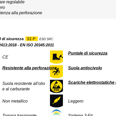
are regolabile
ero
tenza alla perforazione
 di sicurezza
S1 P
ESD SRC
413:2018 - EN ISO 20345:2011
Puntale di sicurezza
CE
Resistente alla perforazione
Suola antiscivolo
Scariche elettrostatiche
Suola resistente all'olio
e al carburante
Non metallico
Leggero
Tomaia traspirante
Sistema 3-Fit