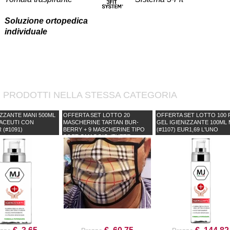
Soluzione ortopedica
individuale
I PRODOTTI NELLA STESSA CATEGORIA
IZZANTE MANI 500ML
OFFERTA SET LOTTO 20
OFFERTA SET LOTTO 100 
ACEUTI CON
MASCHERINE TARTAN BUR-
GEL IGIENIZZANTE 100ML 
 (#1091)
BERRY + 9 MASCHERINE TIPO
(#1107) EUR1,69 L'UNO
SOFT OMAGGIO (TUTTE
LAVABILI) (#1082)