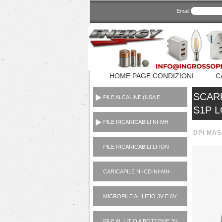
Email
HOME PAGE CONDIZIONI
C
SCAR
PILE ALCALINE (USA E
GETTA CONSUMER)
S1P L
PILE RICARICABILI NI-MH
1,2V
DPI MAS
PILE RICARICABILI LI-ION
3,7V
CARICAPILE NI-CD-NI-MH-
LI-ION-POWER BANK
MICROPILE AL LITIO 3V E 6V
PILE AL LITIO A BOTTONE 3V