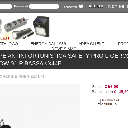
Non sei 
Password
Ricordami
ATALOGO
ENERGY DAL 1989
AREA CLIENTI
PROD
DOVE SIAMO
PE ANTINFORTUNISTICA SAFETY PRO LIGERO
OW S1 P BASSA #X44E
CHERINE-IGIENIZZANTI
€ 56,00
Prezzo
€ 45,9
Prezzo netto
AGGIUNGI AL
CARRELLO