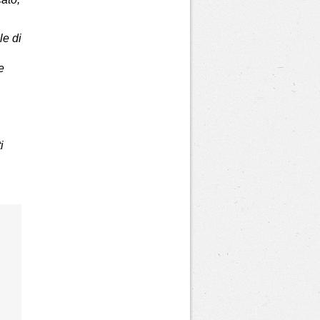
le di
e
i