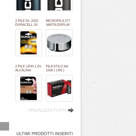
(#68 111068)
(#70 111070)
*MINIMO 100
*MINIMO
PILE *ESAURITO
100PILE/BOX
1,2KG
2 PILE DL 2032
MICROPILA 377
DURACELL 3V
VARTA DISPLAY
LITIO ULTRA M3
1,5V
equivalente
oss.arg.orologi
cr2032 (#27A
(equival.376,rw329,sr626,SR66/37/39)
11127A)
#134
2 PILE LR44 1,5V
PILA STILO AA
ALCALINA
1500 ( LR6 )
DURACELL (#24
ALCALINA 1,5V
111024)
PROCELL
INTENSE
INDUSTRIAL
high quality by
DURACELL
"SFUSO/BULK"
(#68A 111068A)
*MINIMO 100
PILE/BOX 2,5KG
VISUALIZZA TUTTI
ULTIMI PRODOTTI INSERITI