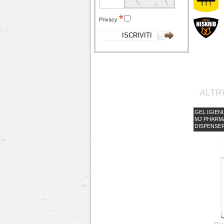
Privacy
ALTR
GEL IGIEN
MJ PHARM
DISPENSER