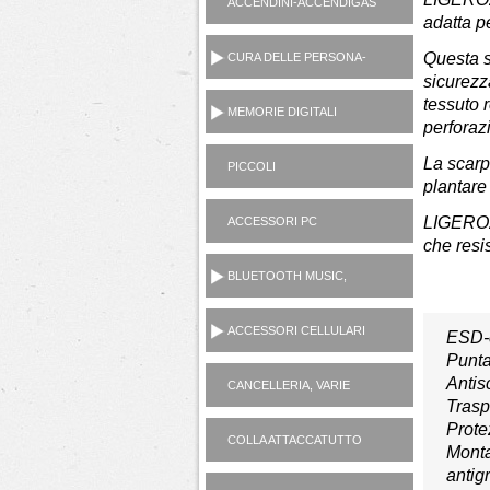
ACCENDINI-ACCENDIGAS
adatta p
CUCINA-RICARICA GAS
Questa s
CURA DELLE PERSONA-
MANICURE-LAMETTE
sicurezz
tessuto 
MEMORIE DIGITALI
perforazi
La scarp
PICCOLI
plantare
ELETTRODOMESTICI
AC230V
LIGERO2 
ACCESSORI PC
che resi
BLUETOOTH MUSIC,
CASSE, CUFFIE,
MICROFONI, RADIO...
ACCESSORI CELLULARI
ESD-c
SMARTPHONES
Punta
Antis
CANCELLERIA, VARIE
Trasp
CASALINGHI
Prote
COLLA ATTACCATUTTO
Monta
ATTAK
antigr