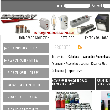
Email
Password
HOME PAGE CONDIZIONI
CATALOGO
ENERGY DAL 1989
PRODOTTI
PILE ALCALINE (USA E GETTA
CONSUMER)
Ti trovi in:
Catalogo
Accendini-Accendigas
PILE RICARICABILI NI-MH 1,2V
Accendini - Accendigas cucina - Ricarica Gas
Ordina per
PILE RICARICABILI LI-ION 3,7V
ACCENDINO TRASPARENTE SQ720
ACCENDINO 
(#628) MINIMO 25PZ
*MINIMO 25
CARICAPILE NI-CD-NI-MH-LI-ION-
POWER BANK
MICROPILE AL LITIO 3V E 6V
PILE AL LITIO A BOTTONE 3V