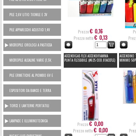
PILE 3,6V LITIO TIONILE E 3V
LITIO MANGANESE (USA E GETTA)
PILE APPARECCHI ACUSTICI 1,4V
€ 0,16
Prezzo
P
ZINCO ARIA
€ 0,13
Prezzo netto
Prez
MICROPILE OROLOGI A PASTICCA
OSSIDO ARGENTO 1,5V
ACCENDIGAS FLEX ACCENDIFIAMMA
ACCENDINO T
MICROPILE ALCALINE VARIE (1,5V,
PUNTA FLESSIBILE (#625 COD.81ACCFLE)
MINIMO 50P
6V, 12V)
PILE ERMETICHE AL PIOMBO 6V E
12V
ESPOSITORI DA BANCO E TERRA
TORCE E LANTERNE PORTATILI
LAMPADE E ILLUMINOTECNICA
€ 0,00
Prezzo
P
€ 0,00
Prezzo netto
Prez