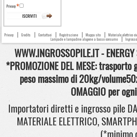
Privacy
Privacy
Credits
Contattaci
Registrazione
Mappa sito
Materiale elettrico c
Lampade e lampadine alogene a basso consumo
Ingrosso 
WWW.INGROSSOPILE.IT - ENERGY S.
*PROMOZIONE DEL MESE: trasporto gra
peso massimo di 20kg/volume50x
OMAGGIO per ogni 
Importatori diretti e ingrosso pil
MATERIALE ELETTRICO, SMARTPHONE
(*minimo 