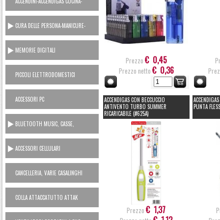
ACCENDINI-ACCENDIGAS CUCINA-
RICARICA GAS
CURA DELLE PERSONA-MANICURE-
LAMETTE
MEMORIE DIGITALI
€ 0,45
Prezzo
P
€ 0,36
Prezzo netto
Prez
PICCOLI ELETTRODOMESTICI
AC230V
ACCESSORI PC
ACCENDIGAS CON BECCUCCIO
ACCENDIGAS
ANTIVENTO TURBO SUMMER
PUNTA FLESS
RICARICABILE (#625A)
BLUETOOTH MUSIC, CASSE,
CUFFIE, MICROFONI, RADIO...
ACCESSORI CELLULARI
SMARTPHONES
CANCELLERIA, VARIE CASALINGHI
COLLA ATTACCATUTTO ATTAK
€ 1,37
Prezzo
P