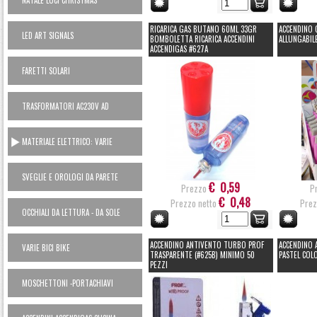
NATALE LUCI CHRISTMAS
RICARICA GAS BUTANO 60ML 33GR
ACCENDINO 
LED ART SIGNALS
BOMBOLETTA RICARICA ACCENDINI
ALLUNGABIL
ACCENDIGAS #627A
FARETTI SOLARI
TRASFORMATORI AC230V AD
ALIMENTATORI 12V
MATERIALE ELETTRICO: VARIE
SVEGLIE E OROLOGI DA PARETE
€ 0,59
Prezzo
P
€ 0,48
Prezzo netto
Prez
OCCHIALI DA LETTURA - DA SOLE
ACCENDINO ANTIVENTO TURBO PROF
ACCENDINO 
VARIE BICI BIKE
TRASPARENTE (#625B) MINIMO 50
PASTEL COLO
PEZZI
MOSCHETTONI -PORTACHIAVI