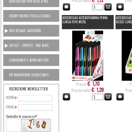
€ 1,12
Prezzo netto
Prez
VENTILATORI PORTATILI A PILE
HOBBY WORKS TOOLS UTENSILI
ACCENDIGAS ACCENDIFIAMMA PENNA
ACCENDIGAS
CASA
LUNGA F018 #625L
BECCO LUNG
IDEE REGALO -ACCESSORI
OUTLET - OFFERTE - FINE SERIE
LUBRIFICANTI E AFFINI MOTORI
AUTO OUTLET
DPI MASCHERINE-IGIENIZZANTI
€ 1,70
Prezzo
P
ISCRIZIONE NEWSLETTER
€ 1,39
Prezzo netto
Prez
NOME
EMAIL
Controllo di sicurezza