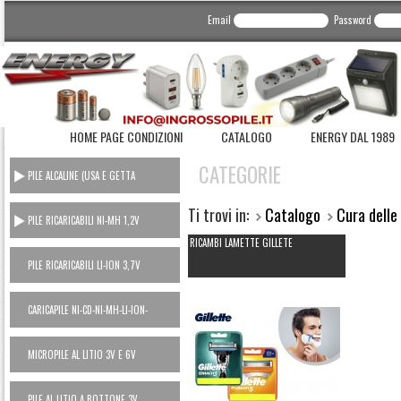
Email
Password
HOME PAGE CONDIZIONI
CATALOGO
ENERGY DAL 1989
CATEGORIE
PILE ALCALINE (USA E GETTA
CONSUMER)
Ti trovi in:
Catalogo
Cura dell
PILE RICARICABILI NI-MH 1,2V
RICAMBI LAMETTE GILLETE
PILE RICARICABILI LI-ION 3,7V
CARICAPILE NI-CD-NI-MH-LI-ION-
POWER BANK
MICROPILE AL LITIO 3V E 6V
PILE AL LITIO A BOTTONE 3V