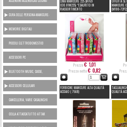
ACCENDINI-ACCENDIGAS CUCINA-
LIMA MANICURE 225 (#769
OFFERTA SE
COD.81M225) *ESAURITO IN
MANICURE C
RICARICA GAS
RIASSORTIMENTO
(M180-72PZ
CURA DELLE PERSONA-MANICURE-
LAMETTE
MEMORIE DIGITALI
PICCOLI ELETTRODOMESTICI
AC230V
ACCESSORI PC
€ 1,01
Prezzo
Pr
€ 0,82
Prezzo netto
Prezz
BLUETOOTH MUSIC, CASSE,
CUFFIE, MICROFONI, RADIO...
ACCESSORI CELLULARI
FORBICINE MANICURE ALTA QUALITÀ
TAGLIAUNGH
SMARTPHONES
ACCIAIO ( 756B)
QUALITÀ ACC
CANCELLERIA, VARIE CASALINGHI
COLLA ATTACCATUTTO ATTAK