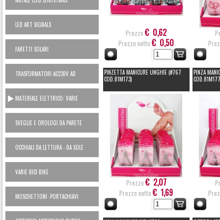
NATALE LUCI CHRISTMAS
LED ART SIGNALS
€ 0,62
Prezzo
P
€ 0,50
Prezzo netto
Prez
FARETTI SOLARI
PINZETTA MANICURE UNGHIE (#767
PINZA MANIC
TRASFORMATORI AC230V AD
COD.81M173)
COD.81M177
ALIMENTATORI 12V
MATERIALE ELETTRICO: VARIE
SVEGLIE E OROLOGI DA PARETE
OCCHIALI DA LETTURA - DA SOLE
VARIE BICI BIKE
€ 2,07
Prezzo
P
€ 1,69
Prezzo netto
Prez
MOSCHETTONI -PORTACHIAVI