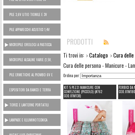
PILE 3,6V LITIO TIONILE E 3V
LITIO MANGANESE (USA E GETTA)
PILE APPARECCHI ACUSTICI 1,4V
ZINCO ARIA
PRODOTTI
MICROPILE OROLOGI A PASTICCA
OSSIDO ARGENTO 1,5V
Ti trovi in:
Catalogo
Cura dell
MICROPILE ALCALINE VARIE (1,5V,
Cura delle persona - Manicure - La
6V, 12V)
PILE ERMETICHE AL PIOMBO 6V E
Ordina per
12V
KIT 5 PEZZI MANICURE CON
FORBICI DA
ESPOSITORI DA BANCO E TERRA
CONFEZIONE (PICCOLO) (#762
COD.81M180
COD.81M138)
TORCE E LANTERNE PORTATILI
LAMPADE E ILLUMINOTECNICA