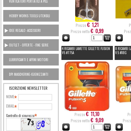
VENTILATORI PORTATILI A PILE
HOBBY WORKS TOOLS UTENSILI
CASA
€ 1,21
Prezzo
P
€ 0,99
IDEE REGALO -ACCESSORI
Prezzo netto
Prez
OUTLET - OFFERTE - FINE SERIE
4 RICAMBI LAMETTE GILLETTE FUSION
8 RICAMBI 
V5 #775A
V.5 #X8G
LUBRIFICANTI E AFFINI MOTORI
AUTO OUTLET
DPI MASCHERINE-IGIENIZZANTI
ISCRIZIONE NEWSLETTER
NOME
EMAIL
€ 11,10
Prezzo
Pr
Controllo di sicurezza
€ 9,09
Prezzo netto
Prezz