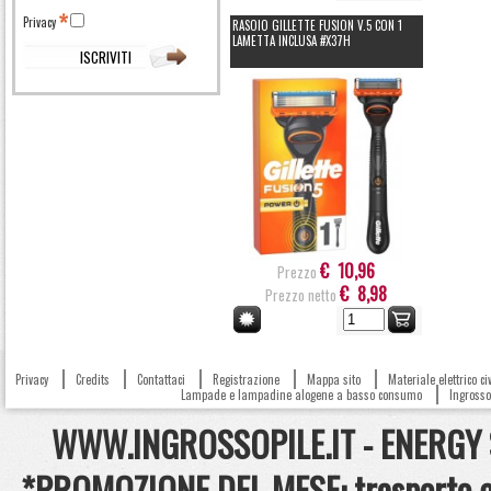
Privacy
RASOIO GILLETTE FUSION V.5 CON 1
LAMETTA INCLUSA #X37H
€ 10,96
Prezzo
€ 8,98
Prezzo netto
Privacy
Credits
Contattaci
Registrazione
Mappa sito
Materiale elettrico c
Lampade e lampadine alogene a basso consumo
Ingrosso 
WWW.INGROSSOPILE.IT - ENERGY S.
*PROMOZIONE DEL MESE: trasporto gra