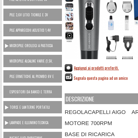
PILE 3,6V LITIO TIONILE E 3V
LITIO MANGANESE (USA E GETTA)
PILE APPARECCHI ACUSTICI 1,4V
ZINCO ARIA
MICROPILE OROLOGI A PASTICCA
OSSIDO ARGENTO 1,5V
MICROPILE ALCALINE VARIE (1,5V,
6V, 12V)
Aggiungi ai prodotti preferiti.
PILE ERMETICHE AL PIOMBO 6V E
Segnala questa pagina ad un amico
12V
ESPOSITORI DA BANCO E TERRA
DESCRIZIONE
TORCE E LANTERNE PORTATILI
REGOLACAPELLI AIGO AR
LAMPADE E ILLUMINOTECNICA
MOTORE 700RPM
BASE DI RICARICA