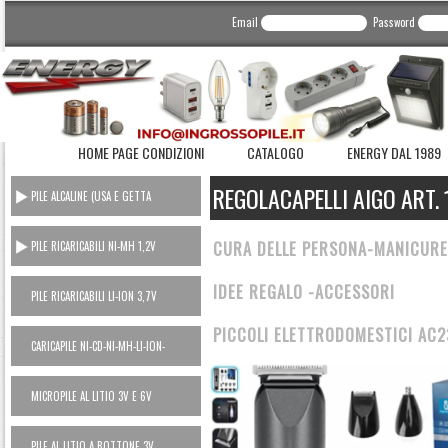
Email
Password
HOME PAGE CONDIZIONI
CATALOGO
ENERGY DAL 1989
REGOLACAPELLI AIGO ART.
PILE ALCALINE (USA E GETTA
CONSUMER)
CURA DELLE PERSONA-MANICURE
PILE RICARICABILI NI-MH 1,2V
IDEE REGALO -ACCESSORI
PILE RICARICABILI LI-ION 3,7V
PICCOLI ELETTRODOMESTICI AC
CARICAPILE NI-CD-NI-MH-LI-ION-
POWER BANK
MICROPILE AL LITIO 3V E 6V
PILE AL LITIO A BOTTONE 3V