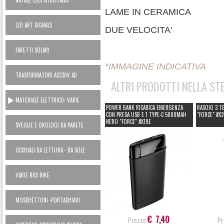
NATALE LUCI CHRISTMAS
LAME IN CERAMICA
LED ART SIGNALS
DUE VELOCITA'
FARETTI SOLARI
*IMMAGINE INDICATIVA
TRASFORMATORI AC230V AD
ALTRI PRODOTTI NELLA ST
ALIMENTATORI 12V
MATERIALE ELETTRICO: VARIE
POWER BANK RICARICA EMERGENZA
RASOIO 3 T
CON PRESA USB E 1 TYPE-C 5000MAH
"FORCE" #X
NERO "FORCE" #X19E
SVEGLIE E OROLOGI DA PARETE
OCCHIALI DA LETTURA - DA SOLE
VARIE BICI BIKE
MOSCHETTONI -PORTACHIAVI
€ 7,40
Prezzo
Pr