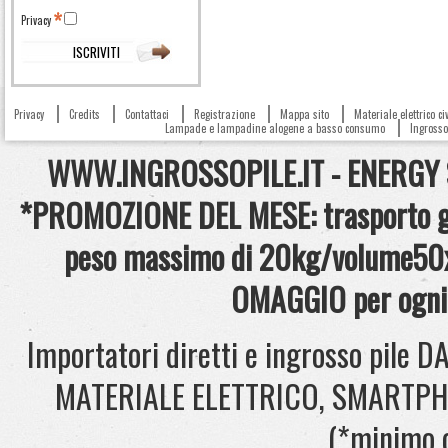
Privacy
Privacy
Credits
Contattaci
Registrazione
Mappa sito
Materiale elettrico c
Lampade e lampadine alogene a basso consumo
Ingrosso 
WWW.INGROSSOPILE.IT - ENERGY S.
*PROMOZIONE DEL MESE: trasporto gra
peso massimo di 20kg/volume50x
OMAGGIO per ogni 
Importatori diretti e ingrosso pil
MATERIALE ELETTRICO, SMARTPHONE
(*minimo 