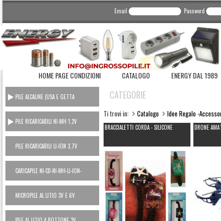
Email
Password
HOME PAGE CONDIZIONI
CATALOGO
ENERGY DAL 1989
CATEGORIE
PILE ALCALINE (USA E GETTA
CONSUMER)
Ti trovi in:
Catalogo
Idee Regalo -Accesso
PILE RICARICABILI NI-MH 1,2V
BRACCIALETTI CORDA - SILICONE
DRONE AMA
PILE RICARICABILI LI-ION 3,7V
CARICAPILE NI-CD-NI-MH-LI-ION-
POWER BANK
MICROPILE AL LITIO 3V E 6V
PILE AL LITIO A BOTTONE 3V