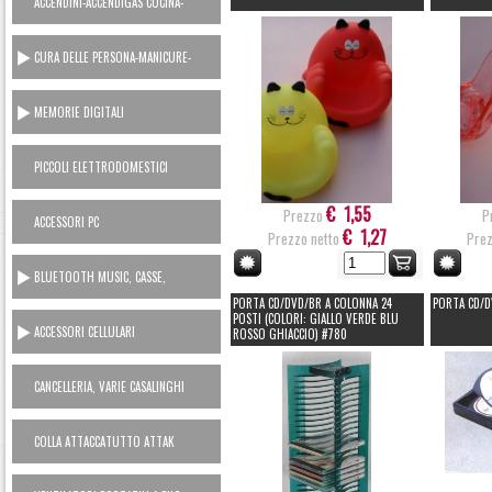
ACCENDINI-ACCENDIGAS CUCINA-
RICARICA GAS
CURA DELLE PERSONA-MANICURE-
LAMETTE
MEMORIE DIGITALI
PICCOLI ELETTRODOMESTICI
AC230V
€ 1,55
Prezzo
P
ACCESSORI PC
€ 1,27
Prezzo netto
Prez
BLUETOOTH MUSIC, CASSE,
CUFFIE, MICROFONI, RADIO...
PORTA CD/DVD/BR A COLONNA 24
PORTA CD/DV
POSTI (COLORI: GIALLO VERDE BLU
ACCESSORI CELLULARI
ROSSO GHIACCIO) #780
SMARTPHONES
CANCELLERIA, VARIE CASALINGHI
COLLA ATTACCATUTTO ATTAK