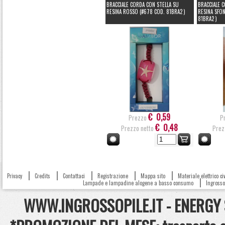
BRACCIALE CORDA CON STELLA SU
BRACCIALE 
RESINA ROSSO (#678 COD. 81BRA2 )
RESINA SFO
81BRA2 )
€ 0,59
Prezzo
P
€ 0,48
Prezzo netto
Prez
Privacy
Credits
Contattaci
Registrazione
Mappa sito
Materiale elettrico c
Lampade e lampadine alogene a basso consumo
Ingrosso 
WWW.INGROSSOPILE.IT - ENERGY S.