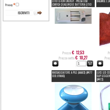
LITIO LI-ION ENERGY - PRESA USB
BALANCE L L
(CARICA QUALUNQUE BATTERIA LITIO
Privacy
ESTRAIBILE) SLOT RICARICA 2 PILE
AA/AAA (#131 229131)
€ 12,53
Prezzo
P
€ 10,27
Prezzo netto
Prez
MASSAGGIATORE A PILE (AAAX3) (#477
LUCE LED CO
COD.81MAS)
CLIP LEGGER
(#472)