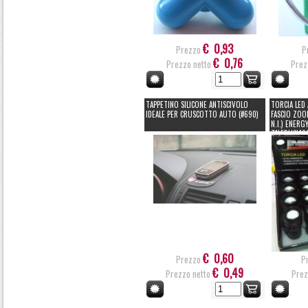
€ 0,93
Prezzo
P
€ 0,76
Prezzo netto
Prez
TAPPETINO SILICONE ANTISCIVOLO
TORCIA LED
IDEALE PER CRUSCOTTO AUTO (#690)
FASCIO ZOOM
N.I.) ENERG
71LEDHSL10
€ 0,60
Prezzo
P
€ 0,49
Prezzo netto
Prez