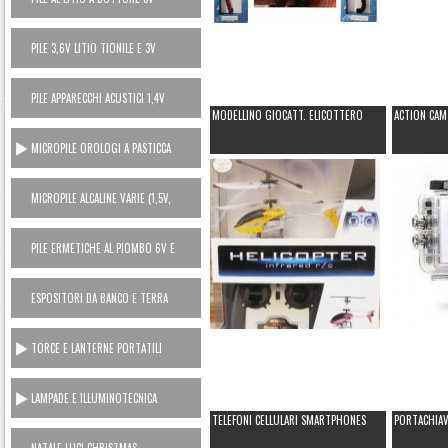
PILE 3,6V LITIO TIONILE E 3V
LITIO MANGANESE (USA E GETTA)
PILE APPARECCHI ACUSTICI 1,4V
MODELLINO GIOCATT. ELICOTTERO
ACTION CAM
ZINCO ARIA
MICROPILE OROLOGI A PASTICCA
OSSIDO ARGENTO 1,5V
MICROPILE ALCALINE VARIE (1,5V,
6V, 12V)
PILE ERMETICHE AL PIOMBO 6V E
12V
ESPOSITORI DA BANCO E TERRA
TORCE E LANTERNE PORTATILI
LAMPADE E ILLUMINOTECNICA
TELEFONI CELLULARI SMARTPHONES
PORTACHIAV