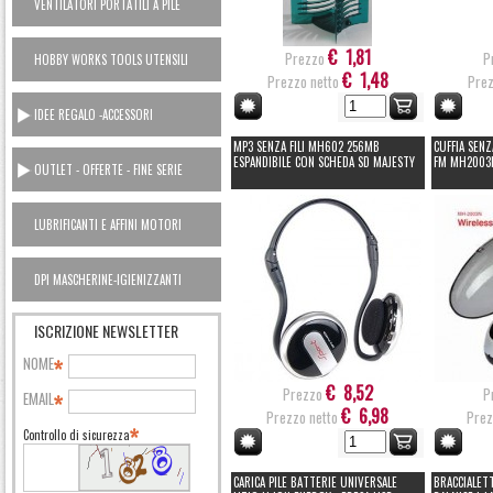
VENTILATORI PORTATILI A PILE
€ 1,81
Prezzo
P
HOBBY WORKS TOOLS UTENSILI
€ 1,48
Prezzo netto
Prez
CASA
IDEE REGALO -ACCESSORI
MP3 SENZA FILI MH602 256MB
CUFFIA SENZ
ESPANDIBILE CON SCHEDA SD MAJESTY
FM MH2003N
OUTLET - OFFERTE - FINE SERIE
LUBRIFICANTI E AFFINI MOTORI
AUTO OUTLET
DPI MASCHERINE-IGIENIZZANTI
ISCRIZIONE NEWSLETTER
NOME
€ 8,52
Prezzo
P
EMAIL
€ 6,98
Prezzo netto
Prez
Controllo di sicurezza
CARICA PILE BATTERIE UNIVERSALE
BRACCIALET