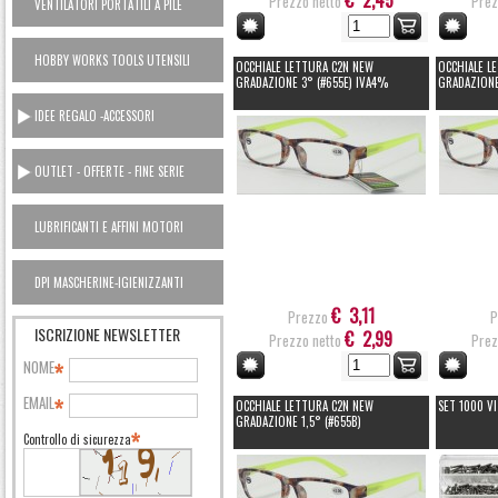
€ 2,45
Prezzo netto
Prez
VENTILATORI PORTATILI A PILE
HOBBY WORKS TOOLS UTENSILI
OCCHIALE LETTURA C2N NEW
OCCHIALE L
CASA
GRADAZIONE 3° (#655E) IVA4%
GRADAZIONE
IDEE REGALO -ACCESSORI
OUTLET - OFFERTE - FINE SERIE
LUBRIFICANTI E AFFINI MOTORI
AUTO OUTLET
DPI MASCHERINE-IGIENIZZANTI
€ 3,11
Prezzo
P
ISCRIZIONE NEWSLETTER
€ 2,99
Prezzo netto
Prez
NOME
EMAIL
OCCHIALE LETTURA C2N NEW
SET 1000 VI
GRADAZIONE 1,5° (#655B)
Controllo di sicurezza