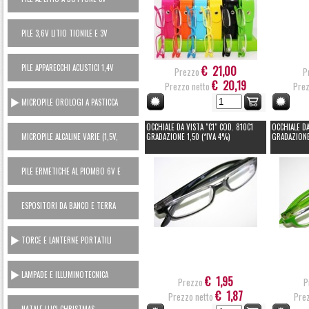
PILE 3,6V LITIO TIONILE E 3V
LITIO MANGANESE (USA E GETTA)
PILE APPARECCHI ACUSTICI 1,4V
€ 21,00
Prezzo
P
ZINCO ARIA
€ 20,19
Prezzo netto
Prez
MICROPILE OROLOGI A PASTICCA
OSSIDO ARGENTO 1,5V
OCCHIALE DA VISTA "C1" COD. 810C1
OCCHIALE DA
MICROPILE ALCALINE VARIE (1,5V,
GRADAZIONE 1,50 (*IVA 4%)
GRADAZIONE
6V, 12V)
PILE ERMETICHE AL PIOMBO 6V E
12V
ESPOSITORI DA BANCO E TERRA
TORCE E LANTERNE PORTATILI
LAMPADE E ILLUMINOTECNICA
€ 1,95
Prezzo
P
€ 1,87
Prezzo netto
Prez