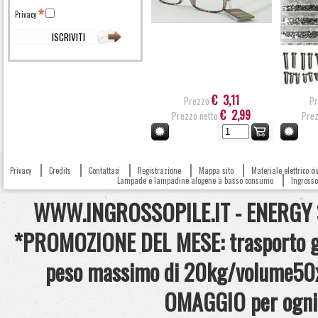
Privacy
€ 3,11
Prezzo
Pr
€ 2,99
Prezzo netto
Prez
Privacy
Credits
Contattaci
Registrazione
Mappa sito
Materiale elettrico c
Lampade e lampadine alogene a basso consumo
Ingrosso 
WWW.INGROSSOPILE.IT - ENERGY S.
*PROMOZIONE DEL MESE: trasporto gra
peso massimo di 20kg/volume50x
OMAGGIO per ogni 