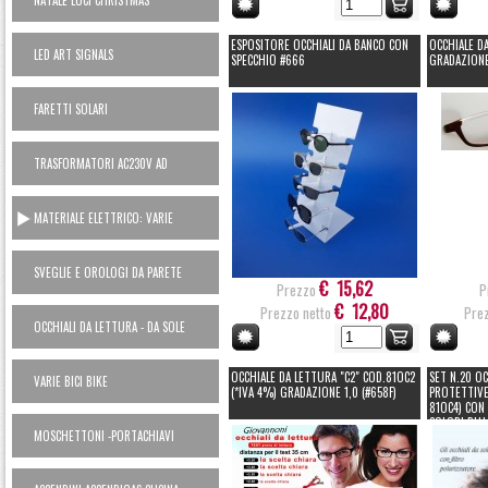
NATALE LUCI CHRISTMAS
ESPOSITORE OCCHIALI DA BANCO CON
OCCHIALE DA
LED ART SIGNALS
SPECCHIO #666
GRADAZIONE
FARETTI SOLARI
TRASFORMATORI AC230V AD
ALIMENTATORI 12V
MATERIALE ELETTRICO: VARIE
SVEGLIE E OROLOGI DA PARETE
€ 15,62
Prezzo
P
€ 12,80
Prezzo netto
Prez
OCCHIALI DA LETTURA - DA SOLE
OCCHIALE DA LETTURA "C2" COD.81OC2
SET N.20 OC
VARIE BICI BIKE
(*IVA 4%) GRADAZIONE 1,0 (#658F)
PROTETTIVE
81OC4) CON
COLORI BLU
MOSCHETTONI -PORTACHIAVI