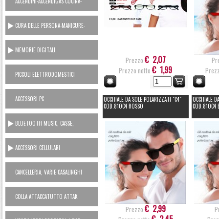
ACCENDINI-ACCENDIGAS CUCINA-
RICARICA GAS
CURA DELLE PERSONA-MANICURE-
LAMETTE
MEMORIE DIGITALI
€ 2,07
Prezzo
Pr
€ 1,99
Prezzo netto
Prezz
PICCOLI ELETTRODOMESTICI
AC230V
ACCESSORI PC
OCCHIALE DA SOLE POLARIZZATI "C4"
OCCHIALE DA
COD.81OC4 ROSSO
COD.81OC4 
BLUETOOTH MUSIC, CASSE,
CUFFIE, MICROFONI, RADIO...
ACCESSORI CELLULARI
SMARTPHONES
CANCELLERIA, VARIE CASALINGHI
COLLA ATTACCATUTTO ATTAK
€ 2,99
Prezzo
P