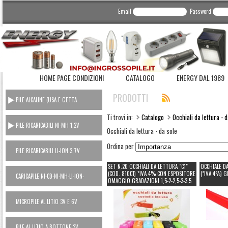
Email
Password
HOME PAGE CONDIZIONI
CATALOGO
ENERGY DAL 1989
PRODOTTI
PILE ALCALINE (USA E GETTA
CONSUMER)
Ti trovi in:
Catalogo
Occhiali da lettura - 
PILE RICARICABILI NI-MH 1,2V
Occhiali da lettura - da sole
Ordina per
PILE RICARICABILI LI-ION 3,7V
SET N.20 OCCHIALI DA LETTURA "C1"
OCCHIALE D
(COD. 810C1) *IVA 4% CON ESPOSITORE
(*IVA 4%) G
CARICAPILE NI-CD-NI-MH-LI-ION-
OMAGGIO GRADAZIONI 1,5-2-2,5-3-3,5
POWER BANK
MICROPILE AL LITIO 3V E 6V
PILE AL LITIO A BOTTONE 3V