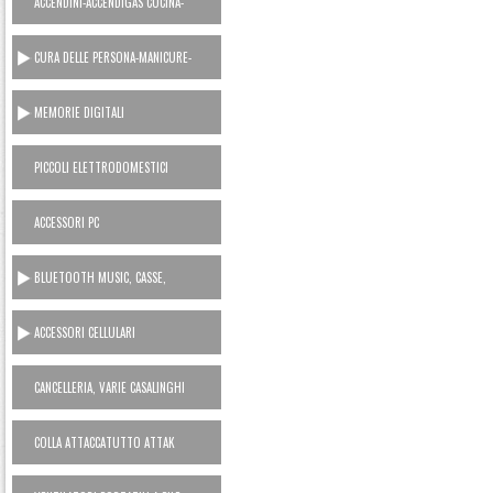
ACCENDINI-ACCENDIGAS CUCINA-
RICARICA GAS
CURA DELLE PERSONA-MANICURE-
LAMETTE
MEMORIE DIGITALI
PICCOLI ELETTRODOMESTICI
AC230V
ACCESSORI PC
BLUETOOTH MUSIC, CASSE,
CUFFIE, MICROFONI, RADIO...
ACCESSORI CELLULARI
SMARTPHONES
CANCELLERIA, VARIE CASALINGHI
COLLA ATTACCATUTTO ATTAK