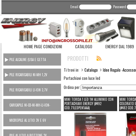
Email
Password
HOME PAGE CONDIZIONI
CATALOGO
ENERGY DAL 1989
PRODOTTI
PILE ALCALINE (USA E GETTA
CONSUMER)
Ti trovi in:
Catalogo
Idee Regalo -Accesso
PILE RICARICABILI NI-MH 1,2V
Portachiavi con luce led
Ordina per
PILE RICARICABILI LI-ION 3,7V
MINI TORCIA 1 LED 1W ALUMINIO CON
MINI TORCIA
PORTACHIAVI ENERGY (#492
COLORATO E
CARICAPILE NI-CD-NI-MH-LI-ION-
COD.71LEDPEN1AAA)
(#482 COD.7
POWER BANK
MICROPILE AL LITIO 3V E 6V
PILE AL LITIO A BOTTONE 3V