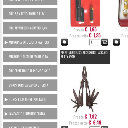
PILE 3,6V LITIO TIONILE E 3V
LITIO MANGANESE (USA E GETTA)
PILE APPARECCHI ACUSTICI 1,4V
€ 1,65
Prezzo
P
ZINCO ARIA
€ 1,35
Prezzo netto
Prez
MICROPILE OROLOGI A PASTICCA
OSSIDO ARGENTO 1,5V
PINZE MULTIUSO ACCESSORI - ACCIAIO
MICROPILE ALCALINE VARIE (1,5V,
SETTY #51H
6V, 12V)
PILE ERMETICHE AL PIOMBO 6V E
12V
ESPOSITORI DA BANCO E TERRA
TORCE E LANTERNE PORTATILI
LAMPADE E ILLUMINOTECNICA
€ 7,92
Prezzo
€ 6,49
Prezzo netto