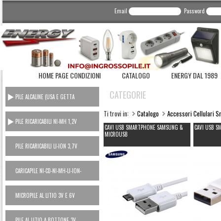
Email
Password
HOME PAGE CONDIZIONI
CATALOGO
ENERGY DAL 1989
CATEGORIE
PILE ALCALINE (USA E GETTA
CONSUMER)
Ti trovi in:
Catalogo
Accessori Cellulari 
PILE RICARICABILI NI-MH 1,2V
CAVI USB SMARTPHONE SAMSUNG &
CAVI USB S
MICROUSB
PILE RICARICABILI LI-ION 3,7V
CARICAPILE NI-CD-NI-MH-LI-ION-
POWER BANK
MICROPILE AL LITIO 3V E 6V
PILE AL LITIO A BOTTONE 3V