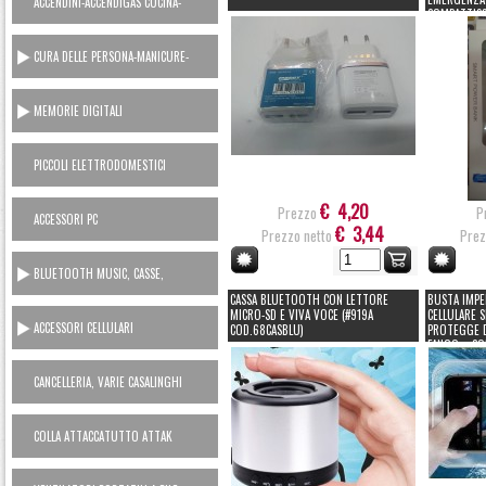
ACCENDINI-ACCENDIGAS CUCINA-
COMPATTISS
RICARICA GAS
CURA DELLE PERSONA-MANICURE-
LAMETTE
MEMORIE DIGITALI
PICCOLI ELETTRODOMESTICI
AC230V
€ 4,20
Prezzo
P
ACCESSORI PC
€ 3,44
Prezzo netto
Prez
BLUETOOTH MUSIC, CASSE,
CUFFIE, MICROFONI, RADIO...
CASSA BLUETOOTH CON LETTORE
BUSTA IMPE
MICRO-SD E VIVA VOCE (#919A
CELLULARE 
ACCESSORI CELLULARI
COD.68CASBLU)
PROTEGGE D
FANGO... CO
SMARTPHONES
CANCELLERIA, VARIE CASALINGHI
COLLA ATTACCATUTTO ATTAK