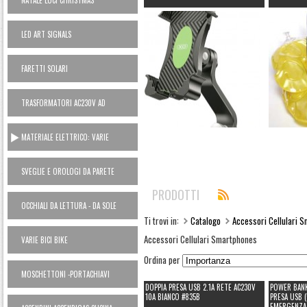
NATALE LUCI CHRISTMAS
LED ART SIGNALS
FARETTI SOLARI
TRASFORMATORI AC230V AD
ALIMENTATORI 12V
MATERIALE ELETTRICO: VARIE
SVEGLIE E OROLOGI DA PARETE
PRODOTTI
OCCHIALI DA LETTURA - DA SOLE
Ti trovi in:
Catalogo
Accessori Cellulari 
Accessori Cellulari Smartphones
VARIE BICI BIKE
Ordina per
MOSCHETTONI -PORTACHIAVI
DOPPIA PRESA USB 2.1A RETE AC230V
POWER BANK
10A BIANCO #835B
PRESA USB 
EMERGENZA 