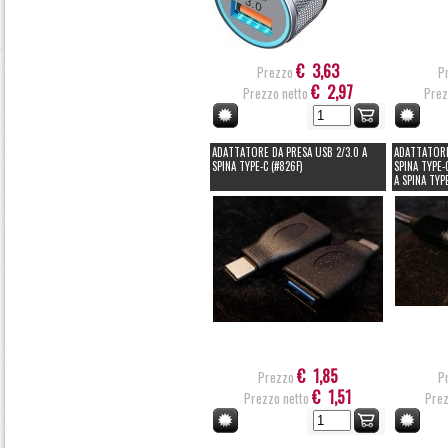
€ 3,63
Prezzo
P
€ 2,97
Prezzo netto
Prez
ADATTATORE DA PRESA USB 2/3.0 A
ADATTATORE
SPINA TYPE-C (#826F)
SPINA TYPE-
A SPINA TYP
€ 1,85
Prezzo
P
€ 1,51
Prezzo netto
Prez