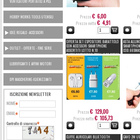
VENTILATORI PORTATILI A PILE
€ 6,00
Prezzo
P
HOBBY WORKS TOOLS UTENSILI
€ 4,91
Prezzo netto
Prez
CASA
IDEE REGALO -ACCESSORI
OFFERTA SET ESPOSITORE BARATTOLO
ASTA ALLUN
CON ACCESSORI SMARTPHONE
SMARTPHON
OUTLET - OFFERTE - FINE SERIE
ASSORTITI LOTTO N.10
COD.66SMAS
CUFFIE/MICROFONO 3POLI, N.10 CARICA
DOPPIA PRESA USB DA RETE AC230V,
N.10 CARICA DOPPIA USB DA 12V
LUBRIFICANTI E AFFINI MOTORI
ACCENDISIGARI (#682)
AUTO OUTLET
DPI MASCHERINE-IGIENIZZANTI
ISCRIZIONE NEWSLETTER
NOME
€ 129,00
Prezzo
P
EMAIL
€ 105,73
Prezzo netto
Prez
Controllo di sicurezza
CUFFIE AURICOLARI BLUETOOTH
CAVO 2M US