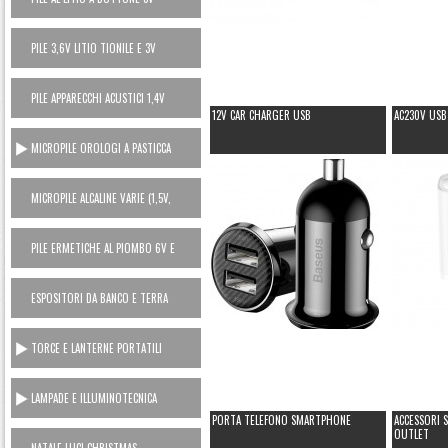
PILE 3,6V LITIO TIONILE E 3V
LITIO MANGANESE (USA E GETTA)
PILE APPARECCHI ACUSTICI 1,4V
12V CAR CHARGER USB
AC230V USB
ZINCO ARIA
MICROPILE OROLOGI A PASTICCA
OSSIDO ARGENTO 1,5V
MICROPILE ALCALINE VARIE (1,5V,
6V, 12V)
PILE ERMETICHE AL PIOMBO 6V E
12V
ESPOSITORI DA BANCO E TERRA
TORCE E LANTERNE PORTATILI
LAMPADE E ILLUMINOTECNICA
PORTA TELEFONO SMARTPHONE
ACCESSORI 
OUTLET