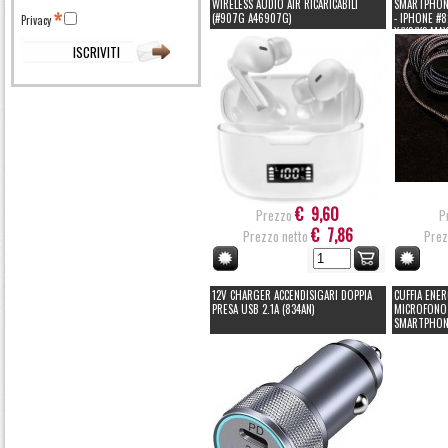
WIRELESS AUDIO AIR RICARICABILI
SMARTPHONE
(#907G A46907G)
- IPHONE #
Privacy
X/XS/XS MA
PLUS/6S/6S 
IPAD
€ 9,60
Prezzo
P
€ 7,86
Prezzo netto
Prez
12V CHARGER ACCENDISIGARI DOPPIA
CUFFIA ENE
PRESA USB 2.1A (834AN)
MICROFONO 
SMARTPHONE