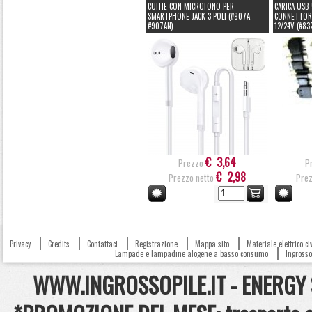
CUFFIE CON MICROFONO PER
CARICA USB 
SMARTPHONE JACK 3 POLI (#907A
CONNETTORI
#907AN)
12/24V (#83
€ 3,64
Prezzo
P
€ 2,98
Prezzo netto
Prez
Privacy
Credits
Contattaci
Registrazione
Mappa sito
Materiale elettrico c
Lampade e lampadine alogene a basso consumo
Ingrosso 
WWW.INGROSSOPILE.IT - ENERGY S.