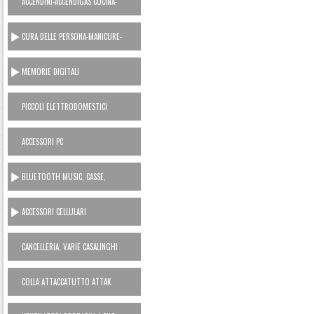
ACCENDINI-ACCENDIGAS CUCINA-
RICARICA GAS
CURA DELLE PERSONA-MANICURE-
LAMETTE
MEMORIE DIGITALI
PICCOLI ELETTRODOMESTICI
AC230V
ACCESSORI PC
BLUETOOTH MUSIC, CASSE,
CUFFIE, MICROFONI, RADIO...
ACCESSORI CELLULARI
SMARTPHONES
CANCELLERIA, VARIE CASALINGHI
COLLA ATTACCATUTTO ATTAK