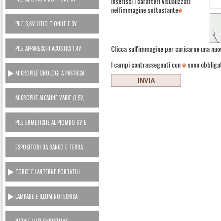
Inserisci i caratteri visualizzati
nell'immagine sottostante
PILE 3,6V LITIO TIONILE E 3V
LITIO MANGANESE (USA E GETTA)
Clicca sull'immagine per caricarne una nuo
PILE APPARECCHI ACUSTICI 1,4V
ZINCO ARIA
I campi contrassegnati con
sono obbliga
MICROPILE OROLOGI A PASTICCA
OSSIDO ARGENTO 1,5V
MICROPILE ALCALINE VARIE (1,5V,
6V, 12V)
PILE ERMETICHE AL PIOMBO 6V E
12V
ESPOSITORI DA BANCO E TERRA
TORCE E LANTERNE PORTATILI
LAMPADE E ILLUMINOTECNICA