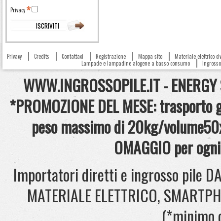
Privacy
Privacy
Credits
Contattaci
Registrazione
Mappa sito
Materiale elettrico c
Lampade e lampadine alogene a basso consumo
Ingrosso 
WWW.INGROSSOPILE.IT - ENERGY S.
*PROMOZIONE DEL MESE: trasporto gra
peso massimo di 20kg/volume50x
OMAGGIO per ogni 
Importatori diretti e ingrosso pil
MATERIALE ELETTRICO, SMARTPHONE
(*minimo 