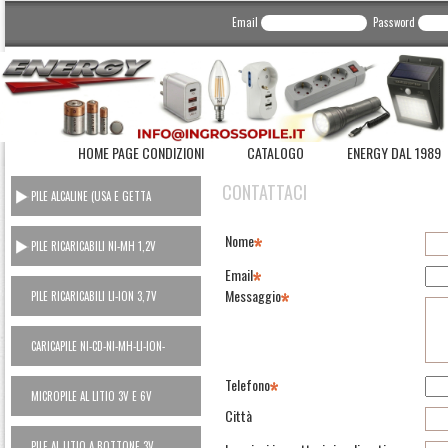
Email
Password
HOME PAGE CONDIZIONI
CATALOGO
ENERGY DAL 1989
CONTATTACI
PILE ALCALINE (USA E GETTA
CONSUMER)
Nome
PILE RICARICABILI NI-MH 1,2V
Email
Messaggio
PILE RICARICABILI LI-ION 3,7V
CARICAPILE NI-CD-NI-MH-LI-ION-
POWER BANK
Telefono
MICROPILE AL LITIO 3V E 6V
Città
PILE AL LITIO A BOTTONE 3V