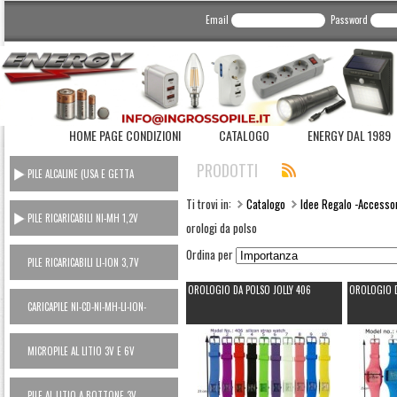
Email
Password
HOME PAGE CONDIZIONI
CATALOGO
ENERGY DAL 1989
PRODOTTI
PILE ALCALINE (USA E GETTA
CONSUMER)
Ti trovi in:
Catalogo
Idee Regalo -Accesso
PILE RICARICABILI NI-MH 1,2V
orologi da polso
Ordina per
PILE RICARICABILI LI-ION 3,7V
OROLOGIO DA POLSO JOLLY 406
OROLOGIO D
CARICAPILE NI-CD-NI-MH-LI-ION-
POWER BANK
MICROPILE AL LITIO 3V E 6V
PILE AL LITIO A BOTTONE 3V