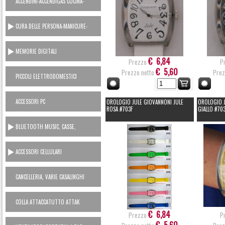
ACCENDINI-ACCENDIGAS CUCINA-
RICARICA GAS
CURA DELLE PERSONA-MANICURE-
LAMETTE
MEMORIE DIGITALI
€ 6,84
Prezzo
P
€ 5,60
Prezzo netto
Prez
PICCOLI ELETTRODOMESTICI
AC230V
ACCESSORI PC
OROLOGIO JULE GIOVANNONI JULE
OROLOGIO J
ROSA #703F
GIALLO #70
BLUETOOTH MUSIC, CASSE,
CUFFIE, MICROFONI, RADIO...
ACCESSORI CELLULARI
SMARTPHONES
CANCELLERIA, VARIE CASALINGHI
COLLA ATTACCATUTTO ATTAK
€ 6,84
Prezzo
P