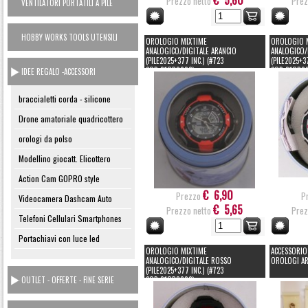
€ 5,60
Prezzo netto
Prez
VENTILATORI PORTATILI A PILE
HOBBY WORKS TOOLS UTENSILI
OROLOGIO MIXTIME
OROLOGIO 
CASA
ANALOGICO/DIGITALE ARANCIO
ANALOGICO/
(PILE2025+377 INC.) (#723
(PILE2025+3
COD.81OR8006)
COD.81OR8
IDEE REGALO -ACCESSORI
braccialetti corda - silicone
Drone amatoriale quadricottero
orologi da polso
Modellino giocatt. Elicottero
Action Cam GOPRO style
€ 6,90
Prezzo
P
Videocamera Dashcam Auto
€ 5,65
Prezzo netto
Prez
Telefoni Cellulari Smartphones
Portachiavi con luce led
OROLOGIO MIXTIME
ACCESSORIO
ANALOGICO/DIGITALE ROSSO
OROLOGI AR
(PILE2025+377 INC.) (#723
OUTLET - OFFERTE - FINE SERIE
COD.81OR8006)