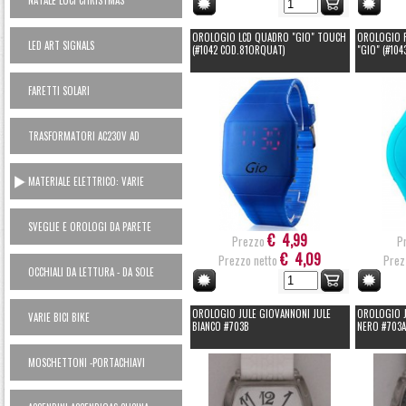
NATALE LUCI CHRISTMAS
OROLOGIO LCD QUADRO "GIO" TOUCH
OROLOGIO 
LED ART SIGNALS
(#1042 COD.81ORQUAT)
"GIO" (#10
FARETTI SOLARI
TRASFORMATORI AC230V AD
ALIMENTATORI 12V
MATERIALE ELETTRICO: VARIE
SVEGLIE E OROLOGI DA PARETE
€ 4,99
Prezzo
P
€ 4,09
Prezzo netto
Prez
OCCHIALI DA LETTURA - DA SOLE
OROLOGIO JULE GIOVANNONI JULE
OROLOGIO J
VARIE BICI BIKE
BIANCO #703B
NERO #703A
MOSCHETTONI -PORTACHIAVI