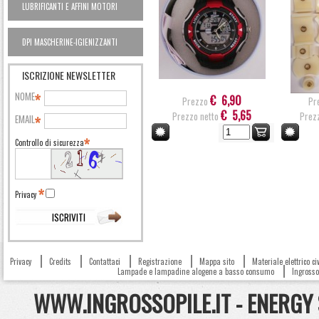
LUBRIFICANTI E AFFINI MOTORI
AUTO OUTLET
DPI MASCHERINE-IGIENIZZANTI
ISCRIZIONE NEWSLETTER
NOME
€ 6,90
Prezzo
Pr
€ 5,65
Prezzo netto
Prez
EMAIL
Controllo di sicurezza
Privacy
Privacy
Credits
Contattaci
Registrazione
Mappa sito
Materiale elettrico c
Lampade e lampadine alogene a basso consumo
Ingrosso 
WWW.INGROSSOPILE.IT - ENERGY S.