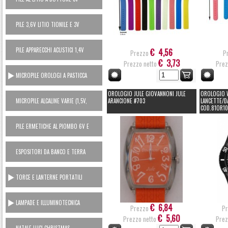
PILE 3,6V LITIO TIONILE E 3V
LITIO MANGANESE (USA E GETTA)
PILE APPARECCHI ACUSTICI 1,4V
€ 4,56
Prezzo
P
ZINCO ARIA
€ 3,73
Prezzo netto
Prez
MICROPILE OROLOGI A PASTICCA
OSSIDO ARGENTO 1,5V
OROLOGIO JULE GIOVANNONI JULE
OROLOGIO 
MICROPILE ALCALINE VARIE (1,5V,
ARANCIONE #703
LANCETTE/D
COD.81OR1
6V, 12V)
PILE ERMETICHE AL PIOMBO 6V E
12V
ESPOSITORI DA BANCO E TERRA
TORCE E LANTERNE PORTATILI
LAMPADE E ILLUMINOTECNICA
€ 6,84
Prezzo
Pr
€ 5,60
Prezzo netto
Prez