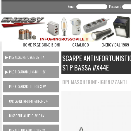
Email
Password
HOME PAGE CONDIZIONI
CATALOGO
ENERGY DAL 1989
SCARPE ANTINFORTUNISTIC
PILE ALCALINE (USA E GETTA
CONSUMER)
S1 P BASSA #X44E
PILE RICARICABILI NI-MH 1,2V
DPI MASCHERINE-IGIENIZZANTI
PILE RICARICABILI LI-ION 3,7V
CARICAPILE NI-CD-NI-MH-LI-ION-
POWER BANK
MICROPILE AL LITIO 3V E 6V
PILE AL LITIO A BOTTONE 3V