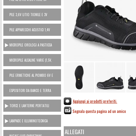
PILE 3,6V LITIO TIONILE E 3V
LITIO MANGANESE (USA E GETTA)
PILE APPARECCHI ACUSTICI 1,4V
ZINCO ARIA
MICROPILE OROLOGI A PASTICCA
OSSIDO ARGENTO 1,5V
MICROPILE ALCALINE VARIE (1,5V,
6V, 12V)
PILE ERMETICHE AL PIOMBO 6V E
12V
ESPOSITORI DA BANCO E TERRA
Aggiungi ai prodotti preferiti.
TORCE E LANTERNE PORTATILI
Segnala questa pagina ad un amico
LAMPADE E ILLUMINOTECNICA
ALLEGATI