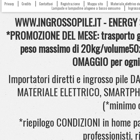
Privacy
Credits
Contattaci
Registrazione
Mappa sito
Materiale elettrico c
Lampade e lampadine alogene a basso consumo
Ingrosso 
WWW.INGROSSOPILE.IT - ENERGY S.
*PROMOZIONE DEL MESE: trasporto gra
peso massimo di 20kg/volume50x
OMAGGIO per ogni 
Importatori diretti e ingrosso pil
MATERIALE ELETTRICO, SMARTPHONE
(*minimo 
*riepilogo CONDIZIONI in home pag
professionisti, ri