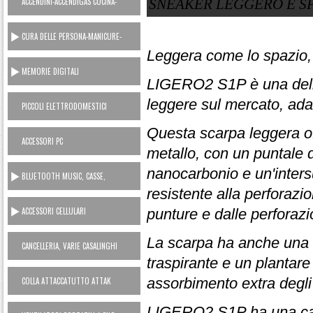
ACCENDINI-ACCENDIGAS CUCINA-
SNEAKER LEGGERO E S
RICARICA GAS
CURA DELLE PERSONA-MANICURE-
LAMETTE
Leggera come lo spazio, 
MEMORIE DIGITALI
LIGERO2 S1P è una delle
leggere sul mercato, adat
PICCOLI ELETTRODOMESTICI
AC230V
Questa scarpa leggera o
ACCESSORI PC
metallo, con un puntale d
nanocarbonio e un'inters
BLUETOOTH MUSIC, CASSE,
CUFFIE, MICROFONI, RADIO...
resistente alla perforazi
ACCESSORI CELLULARI
punture e dalle perforazi
SMARTPHONES
La scarpa ha anche una 
CANCELLERIA, VARIE CASALINGHI
traspirante e un plantare
assorbimento extra degli 
COLLA ATTACCATUTTO ATTAK
LIGERO2 S1P ha una cal