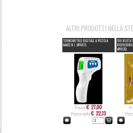
ALTRI PRODOTTI NELLA ST
TERMOMETRO DIGITALE A PISTOLA
100 BUSTA 
AAAX2 N.I. (#1087)
RICHIUDIBI
(#803C)
€ 27,00
Prezzo
Pr
€ 22,13
Prezzo netto
Prez