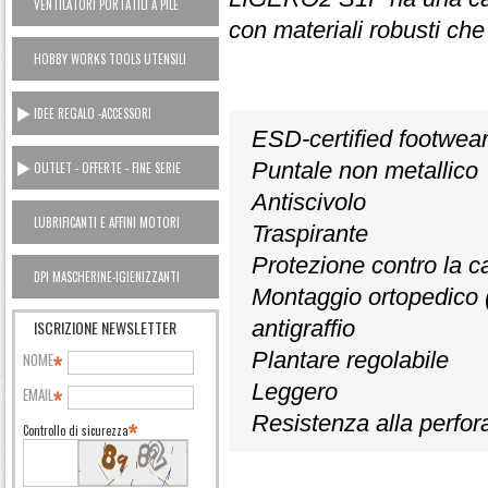
VENTILATORI PORTATILI A PILE
con materiali robusti che 
HOBBY WORKS TOOLS UTENSILI
CASA
IDEE REGALO -ACCESSORI
ESD-certified footwea
Puntale non metallico
OUTLET - OFFERTE - FINE SERIE
Antiscivolo
LUBRIFICANTI E AFFINI MOTORI
Traspirante
AUTO OUTLET
Protezione contro la ca
DPI MASCHERINE-IGIENIZZANTI
Montaggio ortopedico 
antigraffio
ISCRIZIONE NEWSLETTER
Plantare regolabile
NOME
Leggero
EMAIL
Resistenza alla perfor
Controllo di sicurezza